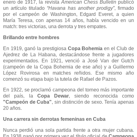
enero de 1917, la revista
American Chess Bulletin
publicó
un artículo titulado
“Havana has another prodigy”
, firmado
por el campeón de Washington, Edgard Everet, a quien
María Teresa, con apenas 14 años, había vencido en un
match: tres victorias, una derrota y tres empates.
Brillando entre hombres
En 1919, ganó la prestigiosa
Copa Bohemia
en el Club de
Ajedrez de La Habana, destacándose frente a jugadores
experimentados. En 1921, venció a José Van der Gutch
(campeón de la Copa Bohemia de ese año) y a Guillermo
López Rovirosa en matches reñidos. Ese mismo año
comenzó su etapa bajo la tutela de Rafael de Pazos.
En 1922, se proclamó campeona del torneo más importante
del país, la
Copa Dewar
, siendo reconocida como
"Campeón de Cuba"
, sin distinción de sexo. Tenía apenas
20 años.
Una carrera sin derrotas femeninas en Cuba
Nunca perdió una sola partida frente a otra mujer cubana.
En 1938 ganó por primera vez el título oficial de
Campeona