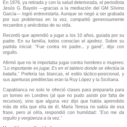
En 1976, ya retirada y con la salud deteriorada, el periodista
Jesús G. Bayolo —gracias a la mediación del GM Silvino
García— logró entrevistarla. Aunque se negó a ser grabada
por sus problemas en la voz, compartió generosamente
recuerdos y anécdotas de su vida.
Recordó que aprendió a jugar a los 10 años, guiada por su
padre. En su familia, todos conocían el ajedrez. Sobre su
partida inicial: "Fue contra mi padre... y gané", dijo con
orgullo.
Afirmó que no le importaba jugar contra hombres o mujeres:
"Lo importante es jugar. Es en el tablero donde se efectúa la
batalla."
Prefería las blancas, el estilo táctico-posicional, y
sus aperturas predilectas eran la Ruy López y la Siciliana.
Capablanca no solo le ofreció clases para prepararla para
un torneo en Londres (al que no pudo asistir por falta de
recursos), sino que alguna vez dijo que había aprendido
más de ella que ella de él. María Teresa no sabía de esa
frase, pero al oírla, respondió con humildad:
"Eso me da
orgullo y vergüenza a la vez."