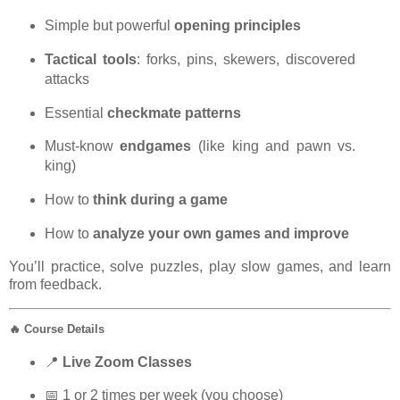
Simple but powerful
opening principles
Tactical tools
: forks, pins, skewers, discovered
attacks
Essential
checkmate patterns
Must-know
endgames
(like king and pawn vs.
king)
How to
think during a game
How to
analyze your own games and improve
You’ll practice, solve puzzles, play slow games, and learn
from feedback.
🔥 Course Details
📍
Live Zoom Classes
📅 1 or 2 times per week (you choose)