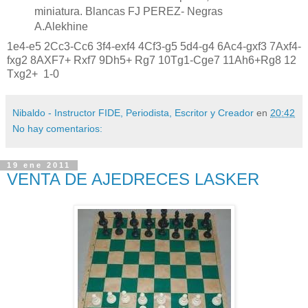
miniatura. Blancas FJ PEREZ- Negras
A.Alekhine
1e4-e5 2Cc3-Cc6 3f4-exf4 4Cf3-g5 5d4-g4 6Ac4-gxf3 7Axf4-
fxg2 8AXF7+ Rxf7 9Dh5+ Rg7 10Tg1-Cge7 11Ah6+Rg8 12
Txg2+ 1-0
Nibaldo - Instructor FIDE, Periodista, Escritor y Creador
en
20:42
No hay comentarios:
19 ene 2011
VENTA DE AJEDRECES LASKER