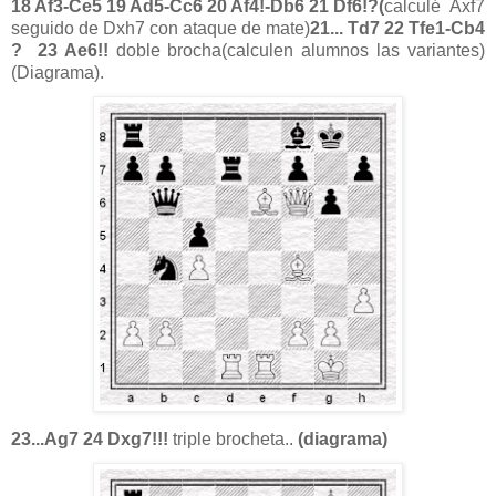
18 Af3-Ce5 19 Ad5-Cc6 20 Af4!-Db6 21 Df6!?(
calculé
Axf7
seguido de Dxh7 con ataque de mate)
21... Td7 22 Tfe1-Cb4
?
23 Ae6!!
doble brocha(calculen alumnos las variantes)
(Diagrama).
23...Ag7 24 Dxg7!!!
triple brocheta..
(diagrama)