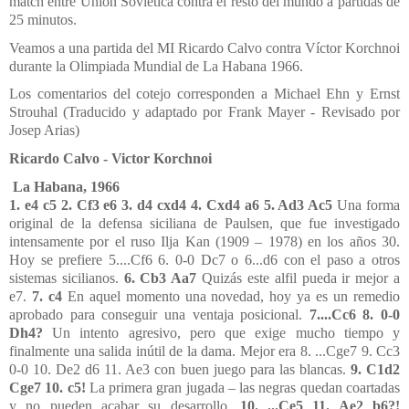
match entre Unión Soviética contra el resto del mundo a partidas de
25 minutos.
Veamos a una partida del MI Ricardo Calvo contra Víctor Korchnoi
durante la Olimpiada Mundial de La Habana 1966.
Los comentarios del cotejo corresponden a Michael Ehn y Ernst
Strouhal (Traducido y adaptado por Frank Mayer - Revisado por
Josep Arias)
Ricardo Calvo - Victor Korchnoi
La Habana, 1966
1. e4 c5 2. Cf3 e6 3. d4 cxd4 4. Cxd4 a6 5. Ad3 Ac5
Una forma
original de la defensa siciliana de Paulsen, que fue investigado
intensamente por el ruso Ilja Kan (1909 – 1978) en los años 30.
Hoy se prefiere 5....Cf6 6. 0-0 Dc7 o 6...d6 con el paso a otros
sistemas sicilianos.
6. Cb3 Aa7
Quizás este alfil pueda ir mejor a
e7.
7. c4
En aquel momento una novedad, hoy ya es un remedio
aprobado para conseguir una ventaja posicional.
7....Cc6 8. 0-0
Dh4?
Un intento agresivo, pero que exige mucho tiempo y
finalmente una salida inútil de la dama. Mejor era 8. ...Cge7 9. Cc3
0-0 10. De2 d6 11. Ae3 con buen juego para las blancas.
9. C1d2
Cge7 10. c5!
La primera gran jugada – las negras quedan coartadas
y no pueden acabar su desarrollo.
10. ...Ce5 11. Ae2 b6?!