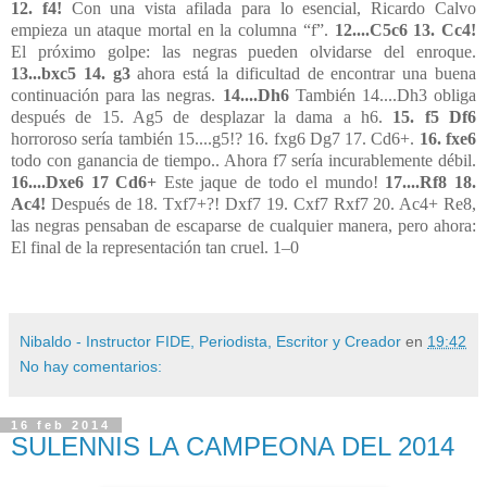
12. f4!
Con una vista afilada para lo esencial, Ricardo Calvo
empieza un ataque mortal en la columna “f”.
12....C5c6 13. Cc4!
El próximo golpe: las negras pueden olvidarse del enroque.
13...bxc5 14. g3
ahora está la dificultad de encontrar una buena
continuación para las negras.
14....Dh6
También 14....Dh3 obliga
después de 15. Ag5 de desplazar la dama a h6.
15. f5 Df6
horroroso sería también 15....g5!? 16. fxg6 Dg7 17. Cd6+.
16. fxe6
todo con ganancia de tiempo.. Ahora f7 sería incurablemente débil.
16....Dxe6 17 Cd6+
Este jaque de todo el mundo!
17....Rf8 18.
Ac4!
Después de 18. Txf7+?! Dxf7 19. Cxf7 Rxf7 20. Ac4+ Re8,
las negras pensaban de escaparse de cualquier manera, pero ahora:
El final de la representación tan cruel. 1–0
Nibaldo - Instructor FIDE, Periodista, Escritor y Creador
en
19:42
No hay comentarios:
16 feb 2014
SULENNIS LA CAMPEONA DEL 2014