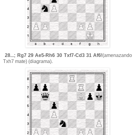
28...; Rg7 29 Ae5-Rh6 30 Txf7-Cd3 31 Af6!
(amenazando
Txh7 mate) (diagrama).