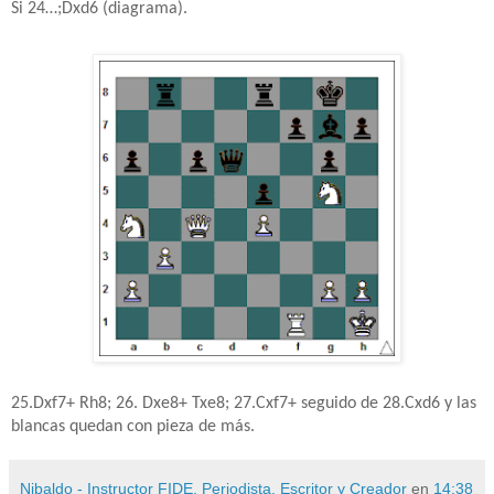
Si 24…;Dxd6 (diagrama).
25.Dxf7+ Rh8; 26. Dxe8+ Txe8; 27.Cxf7+ seguido de 28.Cxd6 y las
blancas quedan con pieza de más.
Nibaldo - Instructor FIDE, Periodista, Escritor y Creador
en
14:38