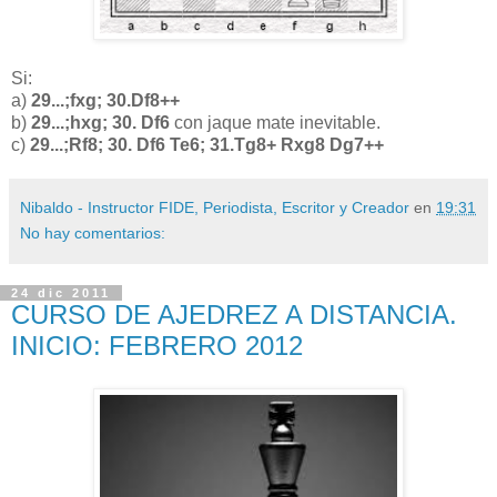
Si:
a)
29...;fxg; 30.Df8++
b)
29...;hxg; 30. Df6
con jaque mate inevitable.
c)
29...;Rf8; 30. Df6 Te6; 31.Tg8+ Rxg8 Dg7++
Nibaldo - Instructor FIDE, Periodista, Escritor y Creador
en
19:31
No hay comentarios:
24 dic 2011
CURSO DE AJEDREZ A DISTANCIA.
INICIO: FEBRERO 2012