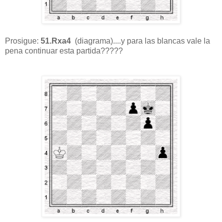
Prosigue:
51.Rxa4
(diagrama)....y para las blancas vale la
pena continuar esta partida?????