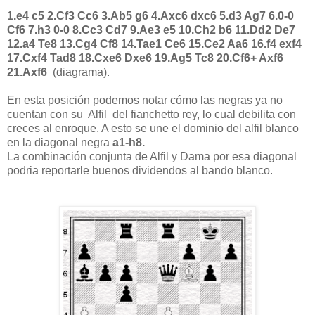
1.e4 c5 2.Cf3 Cc6 3.Ab5 g6 4.Axc6 dxc6 5.d3 Ag7 6.0-0
Cf6 7.h3 0-0 8.Cc3 Cd7 9.Ae3 e5 10.Ch2 b6 11.Dd2 De7
12.a4 Te8 13.Cg4 Cf8 14.Tae1 Ce6 15.Ce2 Aa6 16.f4 exf4
17.Cxf4 Tad8 18.Cxe6 Dxe6 19.Ag5 Tc8 20.Cf6+ Axf6
21.Axf6
(diagrama).
En esta posición podemos notar cómo las negras ya no
cuentan con su Alfil del fianchetto rey, lo cual debilita con
creces al enroque. A esto se une el dominio del alfil blanco
en la diagonal negra
a1-h8.
La combinación conjunta de Alfil y Dama por esa diagonal
podria reportarle buenos dividendos al bando blanco.