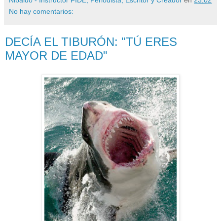
Nibaldo - Instructor FIDE, Periodista, Escritor y Creador
en
23:02
No hay comentarios:
DECÍA EL TIBURÓN: "TÚ ERES
MAYOR DE EDAD"