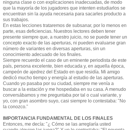
ninguna clase o con explicaciones inadecuadas, de modo
que la mayoría de los jugadores que intenten estudiarlos se
encuentran sin la ayuda necesaria para sacarles producto a
sus trabajos.
En estas lecciones trataremos de subsanar, por lo menos en
parte, esas deficiencias. Nuestros lectores deben tener
presente siempre que, a nuestro juicio, no se puede tener un
concepto exacto de las aperturas, ni pueden evaluarse gran
número de variantes en diversas aperturas, sin un
conocimiento adecuado de los finales.
Siempre recuerdo el caso de un eminente periodista de este
país, persona excelente, bien educada y, en aquella época,
campeón de ajedrez del Estado en que residía. Mi amigo
dedicó mucho tiempo y energía al estudio de las aperturas.
Cuando yo pasaba por su ciudad, siempre me venía a
buscar a la estación y me hospedaba en su casa. A menudo
conversábamos y me preguntaba por tal o cual variante, y
yo, con gran asombro suyo, casi siempre lo contestaba: "No
la conozco."
IMPORTANCIA FUNDAMENTAL DE LOS FINALES
Entonces, me decía: "¿ Cómo se las arreglaría usted
cuando alguien las juega?" Y yo le contestaba: "El noventa