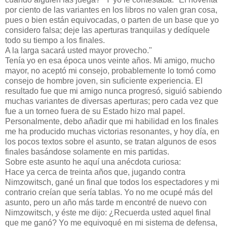
por ciento de las variantes en los libros no valen gran cosa,
pues o bien están equivocadas, o parten de un base que yo
considero falsa; deje las aperturas tranquilas y dedíquele
todo su tiempo a los finales.
A la larga sacará usted mayor provecho."
Tenía yo en esa época unos veinte años. Mi amigo, mucho
mayor, no aceptó mi consejo, probablemente lo tomó como
consejo de hombre joven, sin suficiente experiencia. El
resultado fue que mi amigo nunca progresó, siguió sabiendo
muchas variantes de diversas aperturas; pero cada vez que
fue a un torneo fuera de su Estado hizo mal papel.
Personalmente, debo añadir que mi habilidad en los finales
me ha producido muchas victorias resonantes, y hoy día, en
los pocos textos sobre el asunto, se tratan algunos de esos
finales basándose solamente en mis partidas.
Sobre este asunto he aquí una anécdota curiosa:
Hace ya cerca de treinta años que, jugando contra
Nimzowitsch, gané un final que todos los espectadores y mi
contrario creían que sería tablas. Yo no me ocupé más del
asunto, pero un año más tarde m encontré de nuevo con
Nimzowitsch, y éste me dijo: ¿Recuerda usted aquel final
que me ganó? Yo me equivoqué en mi sistema de defensa,