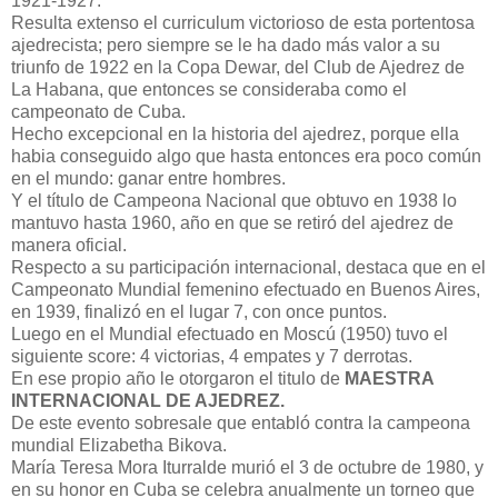
1921-1927.
Resulta extenso el curriculum victorioso de esta portentosa
ajedrecista; pero siempre se le ha dado más valor a su
triunfo de 1922 en la Copa Dewar, del Club de Ajedrez de
La Habana, que entonces se consideraba como el
campeonato de Cuba.
Hecho excepcional en la historia del ajedrez, porque ella
habia conseguido algo que hasta entonces era poco común
en el mundo: ganar entre hombres.
Y el título de Campeona Nacional que obtuvo en 1938 lo
mantuvo hasta 1960, año en que se retiró del ajedrez de
manera oficial.
Respecto a su participación internacional, destaca que en el
Campeonato Mundial femenino efectuado en Buenos Aires,
en 1939, finalizó en el lugar 7, con once puntos.
Luego en el Mundial efectuado en Moscú (1950) tuvo el
siguiente score: 4 victorias, 4 empates y 7 derrotas.
En ese propio año le otorgaron el titulo de
MAESTRA
INTERNACIONAL DE AJEDREZ.
De este evento sobresale que entabló contra la campeona
mundial Elizabetha Bikova.
María Teresa Mora Iturralde murió el 3 de octubre de 1980, y
en su honor en Cuba se celebra anualmente un torneo que