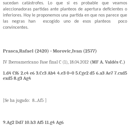
sucedan catástrofes. Lo que si es probable que veamos
aleccionadoras partidas ante planteos de apertura deficientes o
inferiores. Hoy le proponemos una partida en que nos parece que
las negras han
escogido uno de esos planteos
poco
convincentes.
Prasca,Rafael (2420) - Morovic,Ivan (2577)
IV Iberoamericano Fase final C (1), 18.04.2012
(MF A. Valdés C.)
1.d4 Cf6 2.c4 e6 3.Cc3 Ab4 4.e3 0–0 5.Cge2 d5 6.a3 Ae7 7.cxd5
exd5 8.g3 Ag4
[Se ha jugado:
8...Af5 ]
9.Ag2 Dd7 10.h3 Af5 11.g4 Ag6