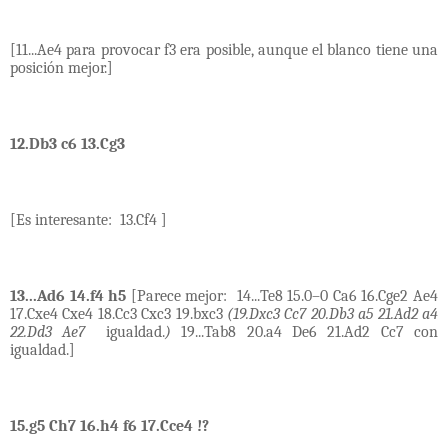
[11...Ae4 para provocar f3 era posible, aunque el blanco tiene una
posición mejor.]
12.Db3 c6 13.Cg3
[Es interesante:
13.Cf4 ]
13...Ad6 14.f4 h5
[Parece mejor:
14...Te8 15.0–0 Ca6 16.Cge2 Ae4
17.Cxe4 Cxe4 18.Cc3 Cxc3 19.bxc3
(19.Dxc3 Cc7 20.Db3 a5 21.Ad2 a4
22.Dd3 Ae7
igualdad.
)
19...Tab8 20.a4 De6 21.Ad2 Cc7 con
igualdad.]
15.g5 Ch7 16.h4 f6 17.Cce4
!?