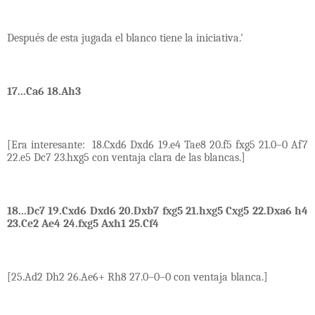
Después de esta jugada el blanco tiene la iniciativa.'
17...Ca6 18.Ah3
[Era interesante:
18.Cxd6 Dxd6 19.e4 Tae8 20.f5 fxg5 21.0–0 Af7
22.e5 Dc7 23.hxg5 con ventaja clara de las blancas.]
18...Dc7 19.Cxd6 Dxd6 20.Dxb7 fxg5 21.hxg5 Cxg5 22.Dxa6 h4
23.Ce2 Ae4 24.fxg5 Axh1 25.Cf4
[25.Ad2 Dh2 26.Ae6+ Rh8 27.0–0–0 con ventaja blanca.]