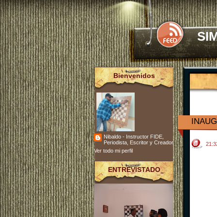
SI
Bienvenidos
INAUG
Nibaldo - Instructor FIDE,
Periodista, Escritor y Creador
21:
Ver todo mi perfil
ENTREVISTADO