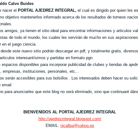
aldo Calvo Buides
e nacer el
PORTAL AJEDREZ INTEGRAL,
el cual es dirigido por quien les es
mo objetivo mantenerlos informado acerca de los resultados de torneos nacio
ionales.
s amigos, ya tienen el sitio ideal para encontrar informaciones y articulos va
istas de todo el mundo, los cuales les servirán de mucho en sus aspiracione
 en el juego ciencia.
desde este nuevo sitio podrán descargar en pdf, y totalmente gratis, diversos
 articulos interesantísimos y partidas en formato pgn.
espacios disponibles para incorporar publicidad de clubes y tiendas de ajedr
, empresas, instituciones, personales, etc...
os serán accesibles para sus bolsillos . Los interesados deben hacer su solic
 email.
o para anunciarles que este blog no será eliminado, sino que continuaré dánd
BIENVENIDOS AL PORTAL AJEDREZ INTEGRAL
http://ajedrezintegral.blogspot.com/
EMAIL:
nicalbui@yahoo.es