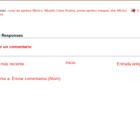
etas:
curso de ajedrez México
,
Nibaldo Calvo Buides
,
portal ajedrez integral
,
vive México
0
os
0 Responses
ar un comentario
Inicio
 más reciente
Entrada anti
irse a:
Enviar comentarios (Atom)