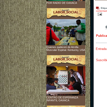
POR RADIO DE OAXACA
Etiqu
comentari
LABOR SOCIAL
Public
Quienes padecen de Atrofia
Entrada
Muscular Espinal. Kentucky, USA
LABOR SOCIAL
Suscrib
CENTRO DE ESPERANZA
INFANTIL OAXACA