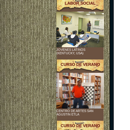
LABOR SOCIAL
JOVENES LATINOS
(KENTUCKY, USA)
CURSO DE VERANO
CENTRO DE ARTES SAN
AGUSTIN ETLA
CURSO DE VERANO