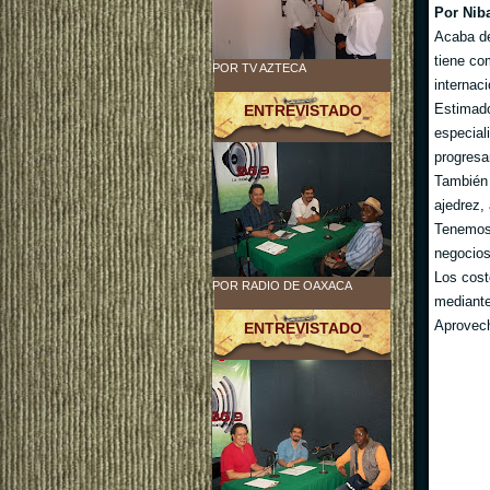
Por Nib
Acaba d
tiene co
POR TV AZTECA
internac
Estimado
ENTREVISTADO
especial
progresar
También 
ajedrez,
Tenemos 
negocios
Los cost
POR RADIO DE OAXACA
mediante
Aprovech
ENTREVISTADO