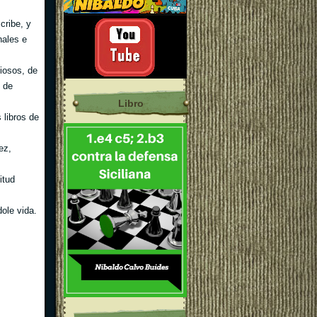
cribe, y
nales e
liosos, de
s de
Libro
 libros de
ez,
itud
ole vida.