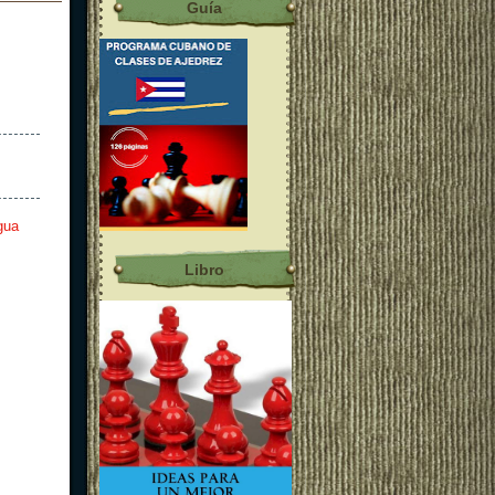
Guía
gua
Libro