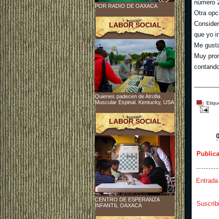
número 
POR RADIO DE OAXACA
Otra opc
Consider
LABOR SOCIAL
que yo i
Me gusta
Muy pron
contando
Quienes padecen de Atrofia
Muscular Espinal. Kentucky, USA
Etiqu
LABOR SOCIAL
Public
Entrada
CENTRO DE ESPERANZA
Suscrib
INFANTIL OAXACA