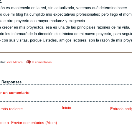
2.
ión es mantenerlo en la red, sin actualizarlo, veremos qué determino hacer...
o que mi blog ha cumplido mis expectativas profesionales; pero llegó el mom
nice otro proyecto con mayor madurez y exigencia.
 crecer en mis proyectos, esa es una de las principales razones de mi vida.
to les informaré de la dirección electrónica de mi nuevo proyecto, para segui
 con sus visitas, porque Ustedes, amigos lectores, son la razón de mis proy
etas:
vive México
0 comentarios
0 Responses
ar un comentario
Inicio
 más reciente
Entrada anti
irse a:
Enviar comentarios (Atom)