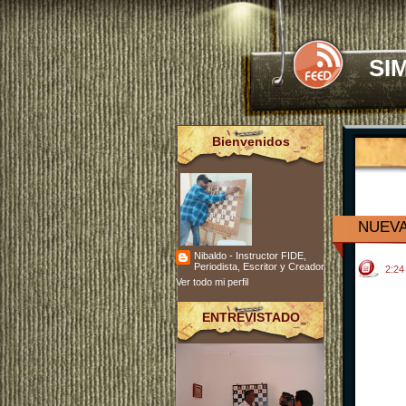
SI
Bienvenidos
NUEVA
Nibaldo - Instructor FIDE,
Periodista, Escritor y Creador
2:2
Ver todo mi perfil
ENTREVISTADO