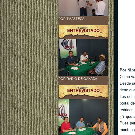
POR TV AZTECA
ENTREVISTADO
Por Nib
Como ya 
POR RADIO DE OAXACA
Desde su
tiene qu
ENTREVISTADO
Les comu
portal d
teóricos,
¿Y qué s
Pues per
mantenga