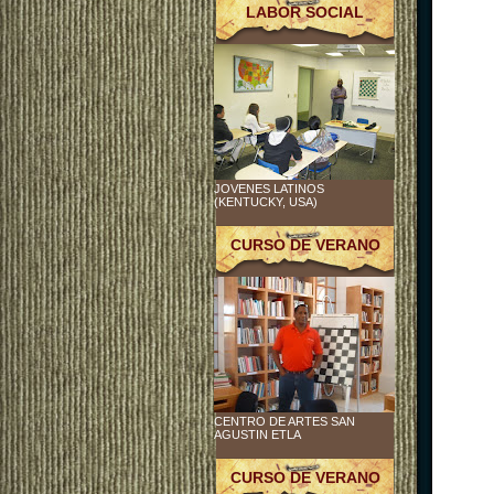
LABOR SOCIAL
JOVENES LATINOS
(KENTUCKY, USA)
CURSO DE VERANO
CENTRO DE ARTES SAN
AGUSTIN ETLA
CURSO DE VERANO