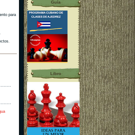
Guía
ento para
r
ectos.
Libro
gua