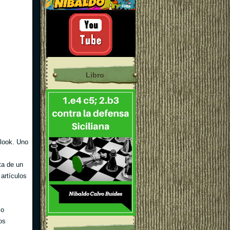
Libro
 look. Uno
ta de un
 artículos
lo
os