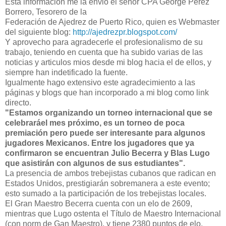
Esta información me la envió el señor CPA George Pérez
Borrero, Tesorero de la
Federación de Ajedrez de Puerto Rico, quien es Webmaster
del siguiente blog:
http://ajedrezpr.blogspot.com/
Y aprovecho para agradecerle el profesionalismo de su
trabajo, teniendo en cuenta que ha subido varias de las
noticias y articulos mios desde mi blog hacia el de ellos, y
siempre han indetificado la fuente.
Igualmente hago extensivo este agradecimiento a las
páginas y blogs que han incorporado a mi blog como link
directo.
"Estamos organizando un torneo internacional que se
celebraráel mes próximo, es un torneo de poca
premiación pero puede ser interesante para algunos
jugadores Mexicanos.
Entre los jugadores que ya
confirmaron se encuentran Julio Becerra y Blas Lugo
que asistirán con algunos de sus estudiantes".
La presencia de ambos trebejistas cubanos que radican en
Estados Unidos, prestigiarán sobremanera a este evento;
esto sumado a la participación de los trebejistas locales.
El Gran Maestro Becerra cuenta con un elo de 2609,
mientras que Lugo ostenta el Título de Maestro Internacional
(con norm de Gan Maestro), y tiene 2380 puntos de elo.