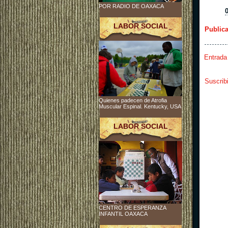
POR RADIO DE OAXACA
LABOR SOCIAL
Public
Entrada
Suscrib
Quienes padecen de Atrofia
Muscular Espinal. Kentucky, USA
LABOR SOCIAL
CENTRO DE ESPERANZA
INFANTIL OAXACA