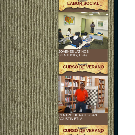
LABOR SOCIAL
JOVENES LATINOS
(KENTUCKY, USA)
CURSO DE VERANO
CENTRO DE ARTES SAN
AGUSTIN ETLA
CURSO DE VERANO