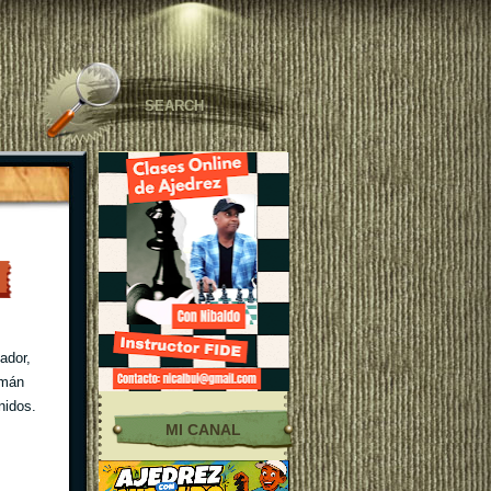
ador,
emán
nidos.
MI CANAL