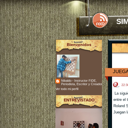
SI
Bienvenidos
JUEGA
Nibaldo - Instructor FIDE,
Periodista, Escritor y Creador
22:
Ver todo mi perfil
La sigui
entre el
ENTREVISTADO
Roland S
Juegan l