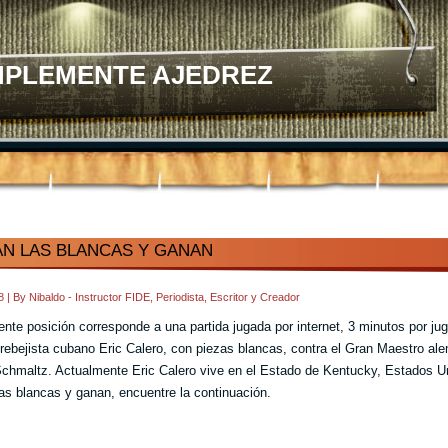
MPLEMENTE AJEDREZ
N LAS BLANCAS Y GANAN
38
|
By
Nibaldo - Instructor FIDE, Periodista, Escritor y Creador
ente posición corresponde a una partida jugada por internet, 3 minutos por jug
 trebejista cubano Eric Calero, con piezas blancas, contra el Gran Maestro al
chmaltz. Actualmente Eric Calero vive en el Estado de Kentucky, Estados U
as blancas y ganan, encuentre la continuación.