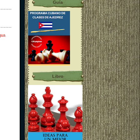
Guía
gua
Libro