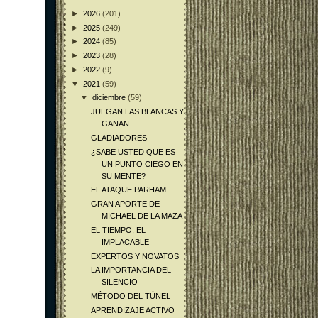
►
2026
(201)
►
2025
(249)
►
2024
(85)
►
2023
(28)
►
2022
(9)
▼
2021
(59)
▼
diciembre
(59)
JUEGAN LAS BLANCAS Y
GANAN
GLADIADORES
¿SABE USTED QUE ES
UN PUNTO CIEGO EN
SU MENTE?
EL ATAQUE PARHAM
GRAN APORTE DE
MICHAEL DE LA MAZA
EL TIEMPO, EL
IMPLACABLE
EXPERTOS Y NOVATOS
LA IMPORTANCIA DEL
SILENCIO
MÉTODO DEL TÚNEL
APRENDIZAJE ACTIVO