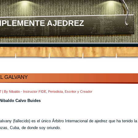
MPLEMENTE AJEDREZ
L GALVANY
47
|
By
Nibaldo - Instructor FIDE, Periodista, Escritor y Creador
.Nibaldo Calvo Buides
lvany (fallecido) es el único Árbitro Internacional de ajedrez que ha tenido la
zas, Cuba, de donde soy oriundo.