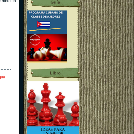
e merecía
Guía
Libro
gua