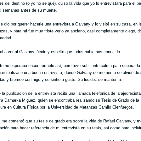
s del destino (o yo no sé qué), quiso la vida que yo lo entrevistara para el pe
al semanas antes de su muerte.
e dio por querer hacerle una entrevista a Galvany y lo visité en su casa, en l
zas, y para mi fue muy triste verlo ya anciano, casi completamente ciego, do
rmedad.
aba ver al Galvany lúcido y esbelto que todos habiamos conocido…
e no esperaba encontrármelo así; pero tuve suficiente calma para superar la 
uir realizarle una buena entrevista, donde Galvany de momento se olvidó de 
ad y bromeó conmigo y se sintió a gusto. Su lucidez se mantenía.
la publicación de la entrevista recibí una llamada telefónica de la ajedrecista
a Damarka Miguez, quien se encontraba realizando su Tesis de Grado de la
tura en Cultura Física por la Universidad de Matanzas Camilo Cienfuegos.
me comentó que su tesis de grado era sobre la vida de Rafael Galvany, y me
ación para hacer referencia de mi entrevista en su tesis, asi como para incluir