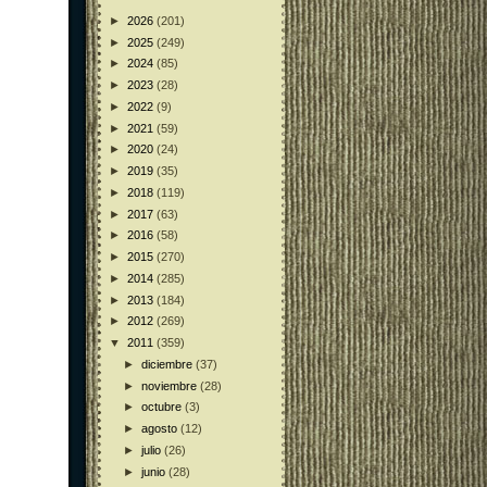
►
2026
(201)
►
2025
(249)
►
2024
(85)
►
2023
(28)
►
2022
(9)
►
2021
(59)
►
2020
(24)
►
2019
(35)
►
2018
(119)
►
2017
(63)
►
2016
(58)
►
2015
(270)
►
2014
(285)
►
2013
(184)
►
2012
(269)
▼
2011
(359)
►
diciembre
(37)
►
noviembre
(28)
►
octubre
(3)
►
agosto
(12)
►
julio
(26)
►
junio
(28)