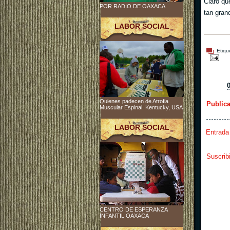
Claro qu
POR RADIO DE OAXACA
tan gran
LABOR SOCIAL
Etiqu
Quienes padecen de Atrofia
Public
Muscular Espinal. Kentucky, USA
LABOR SOCIAL
Entrada
Suscrib
CENTRO DE ESPERANZA
INFANTIL OAXACA