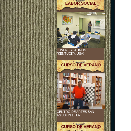
LABOR SOCIAL
JOVENES LATINOS
(KENTUCKY, USA)
CURSO DE VERANO
CENTRO DE ARTES SAN
AGUSTIN ETLA
CURSO DE VERANO