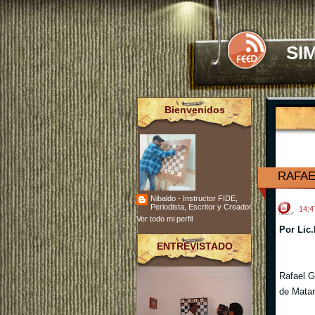
SI
Bienvenidos
RAFAE
Nibaldo - Instructor FIDE,
Periodista, Escritor y Creador
14:
Ver todo mi perfil
Por Lic
ENTREVISTADO
Rafael Ga
de Matan