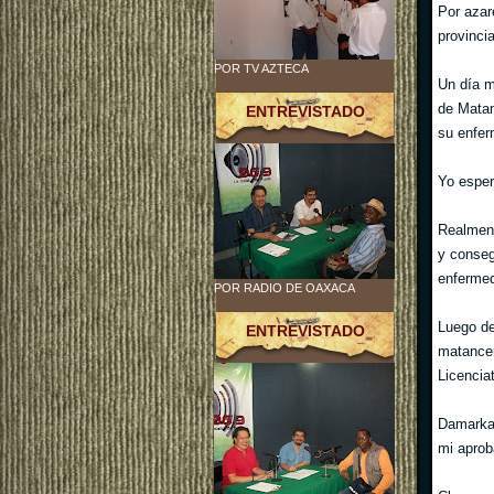
Por azare
provinci
POR TV AZTECA
Un día m
de Matan
ENTREVISTADO
su enfe
Yo esper
Realment
y conseg
enfermed
POR RADIO DE OAXACA
Luego de 
ENTREVISTADO
matancer
Licencia
Damarka 
mi aprob