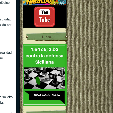
riódico
a ciudad
lido por
Libro
realidad
su
 solicitó
la.