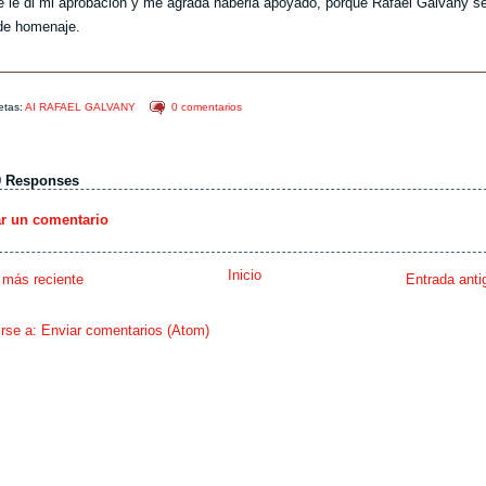
e le di mi aprobación y me agrada haberla apoyado, porque Rafael Galvany s
de homenaje.
etas:
AI RAFAEL GALVANY
0 comentarios
0 Responses
ar un comentario
Inicio
 más reciente
Entrada anti
irse a:
Enviar comentarios (Atom)