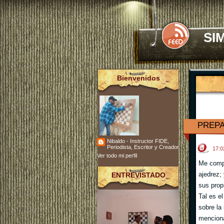
SI
Bienvenidos
PREPA
Nibaldo - Instructor FIDE,
Periodista, Escritor y Creador
17:
Ver todo mi perfil
Me compl
ajedrez;
ENTREVISTADO
sus prop
Tal es e
sobre la 
menciona