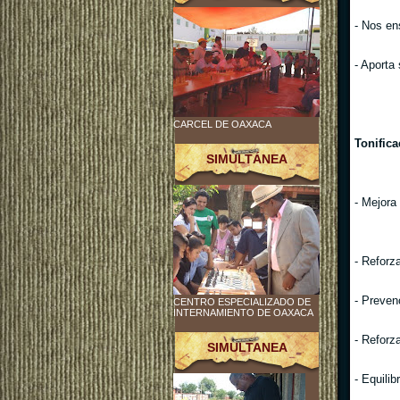
- Nos en
- Aporta
CARCEL DE OAXACA
Tonific
SIMULTÁNEA
- Mejora 
- Reforz
- Preven
CENTRO ESPECIALIZADO DE
INTERNAMIENTO DE OAXACA
- Reforz
SIMULTANEA
- Equilib