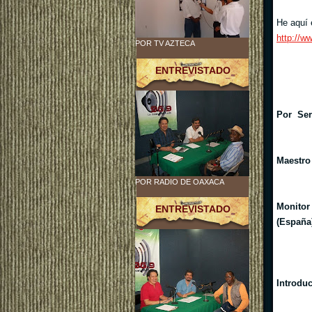
He aquí 
http://w
POR TV AZTECA
ENTREVISTADO
Por Ser
Maestro
POR RADIO DE OAXACA
Monitor
ENTREVISTADO
(España
Introdu