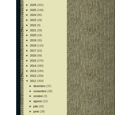
►
2026
(201)
►
2025
(249)
►
2024
(85)
►
2023
(28)
►
2022
(9)
►
2021
(59)
►
2020
(24)
►
2019
(35)
►
2018
(119)
►
2017
(63)
►
2016
(58)
►
2015
(270)
►
2014
(285)
►
2013
(184)
►
2012
(269)
▼
2011
(359)
►
diciembre
(37)
►
noviembre
(28)
►
octubre
(3)
►
agosto
(12)
►
julio
(26)
►
junio
(28)