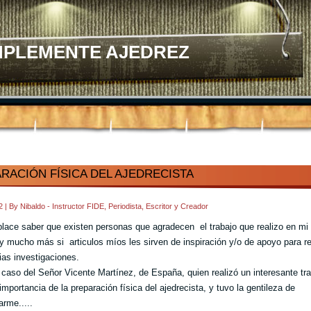
MPLEMENTE AJEDREZ
RACIÓN FÍSICA DEL AJEDRECISTA
02
|
By
Nibaldo - Instructor FIDE, Periodista, Escritor y Creador
ace saber que existen personas que agradecen el trabajo que realizo en mi 
 y mucho más si articulos míos les sirven de inspiración y/o de apoyo para re
ias investigaciones.
l caso del Señor Vicente Martínez, de España, quien realizó un interesante tr
importancia de la preparación física del ajedrecista, y tuvo la gentileza de
rme.....