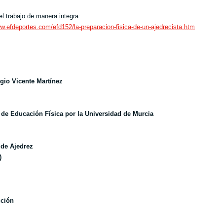
el trabajo de manera integra:
ww.efdeportes.com/efd152/la-preparacion-fisica-de-un-ajedrecista.htm
gio Vicente Martínez
 de Educación Física por la Universidad de Murcia
 de Ajedrez
)
cción