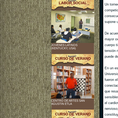
LABOR SOCIAL
Un torne
competic
consecue
supone u
De acuer
mayor ox
cuerpo t
JOVENES LATINOS
(KENTUCKY, USA)
tensión 
puede des
CURSO DE VERANO
En un es
Universi
fueron e
conectad
que resa
sensible
CENTRO DE ARTES SAN
el cardi
AGUSTIN ETLA
nervioso
CURSO DE VERANO
constitu