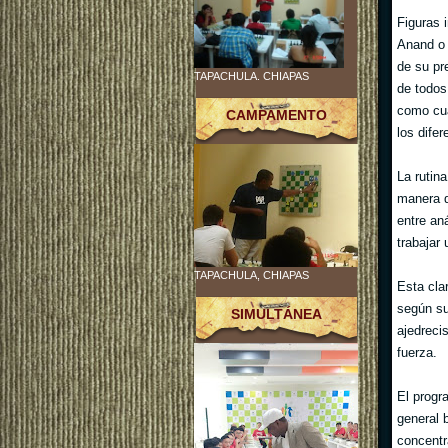
Figuras 
Anand o 
de su pr
TAPACHULA. CHIAPAS
de todos
como cua
CAMPAMENTO
los dife
La rutin
manera d
entre an
trabajar 
TAPACHULA, CHIAPAS
Esta cla
según su
SIMULTÁNEA
ajedreci
fuerza.
El progr
general 
concentr