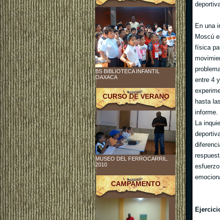
deportiv
En una i
Moscú en
física pa
movimien
problema
BS BIBLIOTECA INFANTIL
OAXACA
entre 4 
experime
CURSO DE VERANO
hasta la
informe.
La inqui
deportiv
diferenci
respuest
MUSEO DEL FERROCARRIL.
2010
esfuerzo
emociona
CAMPAMENTO
Ejercici