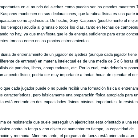
importantes en el mundo del ajedrez como pueden ser los grandes maestros 
Kasparov mantienen en sus declaraciones, que la rutina física es una parte 
eparación como ajedrecista. De hecho, Gary Kasparov (posiblemente el mejor
 los tiempos) acudía al gimnasio todos los dias, tanto en fechas de campeon
ndo no hay, ya que manifiesta que le da energía suficiente para estar conce
rentes torneos como en los propios entrenamientos.
a diaria de entrenamiento de un jugador de ajedrez (aunque cada jugador tiene
iferente de entrenar) en materia intelectual es de una media de 5 o 6 horas di
álisis de partidas, libros, computadoras, etc. Por lo cual, esto debería supone
un aspecto físico, podría ser muy importante a tantas horas de ejercitar el cer
ro que cada jugador puede o no puede recibir una formación física o entrenam
s características, pero básicamente una preparación física apropiada para u
sta está centrado en dos capacidades físicas básicas importantes: la resisten
ama de resistencia que suele perseguir un ajedrecista esta orientado a una re
básica contra la fatiga y con objeto de aumentar en tiempo, la capacidad de
ación y memoria. Mientras tanto, el programa de fuerza está orientado a un