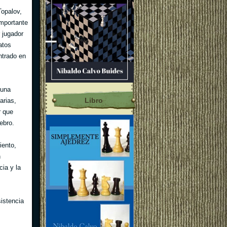
Topalov,
importante
 jugador
atos
ntrado en
 una
Libro
arias,
r que
ebro.
iento,
n
cia y la
sistencia