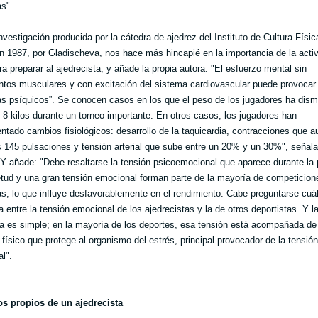
as".
nvestigación producida por la cátedra de ajedrez del Instituto de Cultura Físic
 1987, por Gladischeva, nos hace más hincapié en la importancia de la acti
ra preparar al ajedrecista, y añade la propia autora: "El esfuerzo mental sin
tos musculares y con excitación del sistema cardiovascular puede provocar 
s psíquicos”. Se conocen casos en los que el peso de los jugadores ha dism
y 8 kilos durante un torneo importante. En otros casos, los jugadores han
ntado cambios fisiológicos: desarrollo de la taquicardia, contracciones que 
s 145 pulsaciones y tensión arterial que sube entre un 20% y un 30%", señala
 Y añade: "Debe resaltarse la tensión psicoemocional que aparece durante la p
etud y una gran tensión emocional forman parte de la mayoría de competicion
as, lo que influye desfavorablemente en el rendimiento. Cabe preguntarse cuál
a entre la tensión emocional de los ajedrecistas y la de otros deportistas. Y l
a es simple; en la mayoría de los deportes, esa tensión está acompañada de
 físico que protege al organismo del estrés, principal provocador de la tensión
l".
os propios de un ajedrecista