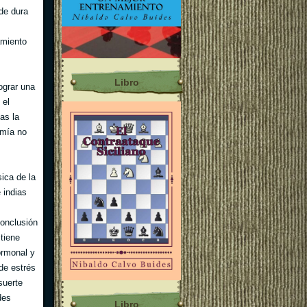
 de dura
amiento
Libro
ograr una
 el
as la
omía no
ica de la
 indias
conclusión
 tiene
ormonal y
de estrés
suerte
des
Libro