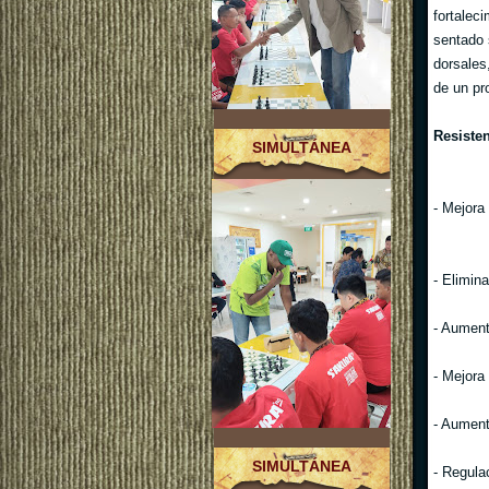
fortalec
sentado 
dorsales
de un pr
Resisten
SIMULTÁNEA
- Mejora 
- Elimina
- Aument
- Mejora
- Aument
SIMULTÁNEA
- Regulac