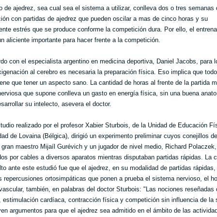
o de ajedrez, sea cual sea el sistema a utilizar, conlleva dos o tres semanas
ión con partidas de ajedrez que pueden oscilar a mas de cinco horas y su
nte estrés que se produce conforme la competición dura. Por ello, el entren
n aliciente importante para hacer frente a la competición.
do con el especialista argentino en medicina deportiva, Daniel Jacobs, para l
igenación al cerebro es necesaria la preparación física. Eso implica que todo
iene que tener un aspecto sano. La cantidad de horas al frente de la partida m
nerviosa que supone conlleva un gasto en energía física, sin una buena anat
arrollar su intelecto, asevera el doctor.
tudio realizado por el profesor Xabier Sturbois, de la Unidad de Educación Fís
dad de Lovaina (Bélgica), dirigió un experimento preliminar cuyos conejillos de
l gran maestro Mijaíl Gurévich y un jugador de nivel medio, Richard Polaczek,
os por cables a diversos aparatos mientras disputaban partidas rápidas. La 
lto ante este estudió fue que el ajedrez, en su modalidad de partidas rápidas,
s repercusiones ortosimpáticas que ponen a prueba el sistema nervioso, el h
ovascular, también, en palabras del doctor Sturbois: "Las nociones reseñadas 
, estimulación cardíaca, contracción física y competición sin influencia de la 
yen argumentos para que el ajedrez sea admitido en el ámbito de las activida