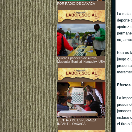
POR RADIO DE OAXACA
La mala 
LABOR SOCIAL
deporte 
ajedrez 
permanec
no, ambo
Esa es l
Quienes padecen de Atrofia
juego o 
Muscular Espinal. Kentucky, USA
presenta
merament
LABOR SOCIAL
Efectos 
La impor
prescind
jornadas
incluso 
CENTRO DE ESPERANZA
el tiro o
INFANTIL OAXACA