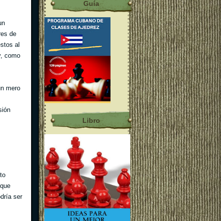
Guía
un
res de
stos al
y, como
 un mero
sión
Libro
to
 que
dría ser