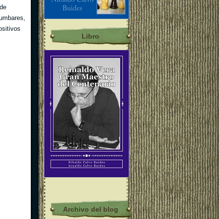
 de
lumbares,
ositivos
Libro
Archivo del blog