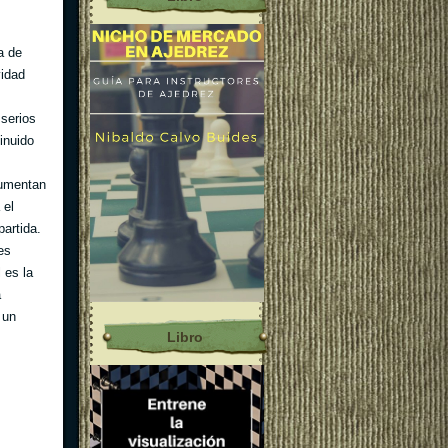
a de
vidad
serios
inuido
aumentan
 el
artida.
es
 es la
a
 un
Libro