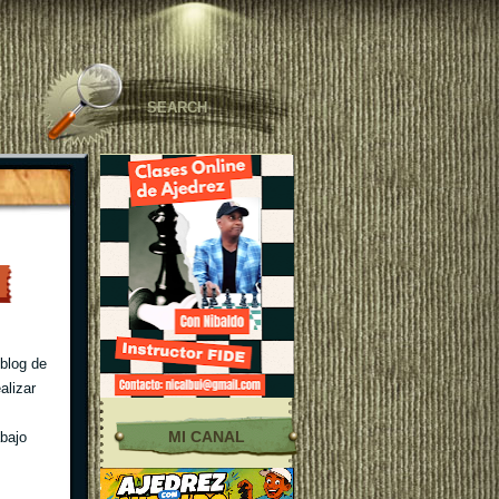
blog de
alizar
MI CANAL
abajo