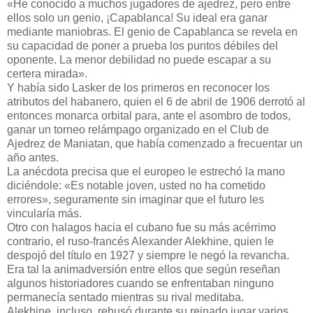
«He conocido a muchos jugadores de ajedrez, pero entre
ellos solo un genio, ¡Capablanca! Su ideal era ganar
mediante maniobras. El genio de Capablanca se revela en
su capacidad de poner a prueba los puntos débiles del
oponente. La menor debilidad no puede escapar a su
certera mirada».
Y había sido Lasker de los primeros en reconocer los
atributos del habanero, quien el 6 de abril de 1906 derrotó al
entonces monarca orbital para, ante el asombro de todos,
ganar un torneo relámpago organizado en el Club de
Ajedrez de Maniatan, que había comenzado a frecuentar un
año antes.
La anécdota precisa que el europeo le estrechó la mano
diciéndole: «Es notable joven, usted no ha cometido
errores», seguramente sin imaginar que el futuro les
vincularía más.
Otro con halagos hacia el cubano fue su más acérrimo
contrario, el ruso-francés Alexander Alekhine, quien le
despojó del título en 1927 y siempre le negó la revancha.
Era tal la animadversión entre ellos que según reseñan
algunos historiadores cuando se enfrentaban ninguno
permanecía sentado mientras su rival meditaba.
Alekhine, incluso, rehusó durante su reinado jugar varios