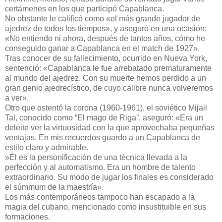
certámenes en los que participó Capablanca.
No obstante le calificó como «el más grande jugador de
ajedrez de todos los tiempos», y aseguró en una ocasión:
«No entiendo ni ahora, después de tantos años, cómo he
conseguido ganar a Capablanca en el match de 1927».
Tras conocer de su fallecimiento, ocurrido en Nueva York,
sentenció: «Capablanca le fue arrebatado prematuramente
al mundo del ajedrez. Con su muerte hemos perdido a un
gran genio ajedrecístico, de cuyo calibre nunca volveremos
a ver».
Otro que ostentó la corona (1960-1961), el soviético Mijail
Tal, conocido como “El mago de Riga”, aseguró: «Era un
deleite ver la virtuosidad con la que aprovechaba pequeñas
ventajas. En mis recuerdos guardo a un Capablanca de
estilo claro y admirable.
»Él es la personificación de una técnica llevada a la
perfección y al automatismo. Era un hombre de talento
extraordinario. Su modo de jugar los finales es considerado
el súmmum de la maestría».
Los más contemporáneos tampoco han escapado a la
magia del cubano, mencionado como insustituible en sus
formaciones.