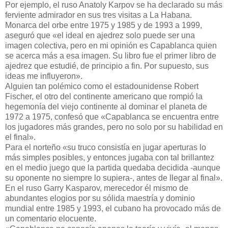
Por ejemplo, el ruso Anatoly Karpov se ha declarado su más
ferviente admirador en sus tres visitas a La Habana.
Monarca del orbe entre 1975 y 1985 y de 1993 a 1999,
aseguró que «el ideal en ajedrez solo puede ser una
imagen colectiva, pero en mi opinión es Capablanca quien
se acerca más a esa imagen. Su libro fue el primer libro de
ajedrez que estudié, de principio a fin. Por supuesto, sus
ideas me influyeron».
Alguien tan polémico como el estadounidense Robert
Fischer, el otro del continente americano que rompió la
hegemonía del viejo continente al dominar el planeta de
1972 a 1975, confesó que «Capablanca se encuentra entre
los jugadores más grandes, pero no solo por su habilidad en
el final».
Para el norteño «su truco consistía en jugar aperturas lo
más simples posibles, y entonces jugaba con tal brillantez
en el medio juego que la partida quedaba decidida -aunque
su oponente no siempre lo supiera-, antes de llegar al final».
En el ruso Garry Kasparov, merecedor él mismo de
abundantes elogios por su sólida maestría y dominio
mundial entre 1985 y 1993, el cubano ha provocado más de
un comentario elocuente.