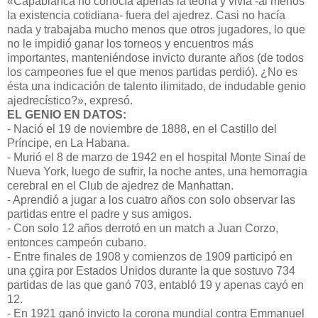
«Capablanca no conocía apenas la teoría y vivía -al menos
la existencia cotidiana- fuera del ajedrez. Casi no hacía
nada y trabajaba mucho menos que otros jugadores, lo que
no le impidió ganar los torneos y encuentros más
importantes, manteniéndose invicto durante años (de todos
los campeones fue el que menos partidas perdió). ¿No es
ésta una indicación de talento ilimitado, de indudable genio
ajedrecístico?», expresó.
EL GENIO EN DATOS:
- Nació el 19 de noviembre de 1888, en el Castillo del
Príncipe, en La Habana.
- Murió el 8 de marzo de 1942 en el hospital Monte Sinaí de
Nueva York, luego de sufrir, la noche antes, una hemorragia
cerebral en el Club de ajedrez de Manhattan.
- Aprendió a jugar a los cuatro años con solo observar las
partidas entre el padre y sus amigos.
- Con solo 12 años derrotó en un match a Juan Corzo,
entonces campeón cubano.
- Entre finales de 1908 y comienzos de 1909 participó en
una çgira por Estados Unidos durante la que sostuvo 734
partidas de las que ganó 703, entabló 19 y apenas cayó en
12.
- En 1921 ganó invicto la corona mundial contra Emmanuel