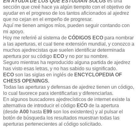
EN AYUDA DE LOS QUE ESTUDIAN SOLOS
es una
sección que creé hace ya algún tiempito con el objetivo de
ayudar en el progreso de los tantos aficionados al ajedrez
que no cejan en el empeño de progresar.
Aquí me tienen amigos míos, pueden seguir contando con
mi apoyo.
Hoy me referiré al sistema de
CÓDIGOS ECO
para nombrar
a las aperturas, el cual tiene extensión mundial, y conozco a
muchos ajedrecistas que suelen identificar determinada
apertura por su código
ECO
y no por su nombre.
Seguro mientras ha reproducido alguna partida de ajedrez
has visto esas letras, y no has sabido su significado.
ECO
son las siglas en inglés de
ENCYCLOPEDIA OF
CHESS OPENINGS.
Todas las aperturas y defensas de ajedrez tienen un código,
lo cual favorece para identificarlas y diferenciarlas.
En algunos buscadores ajedrecísticos de internet existe la
alternativa de introducir el código
ECO
de la apertura
(desde
A00
hasta
E99
son los existentes) y al pulsar el
botón de búsqueda los resultados muestran todas las
aperturas pertenecientes al código solicitado.