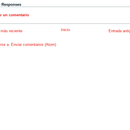
0 Responses
ar un comentario
Inicio
 más reciente
Entrada anti
irse a:
Enviar comentarios (Atom)