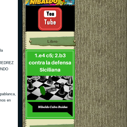
Libro
la
 AJEDREZ
GUNDO
apablanca,
imos en