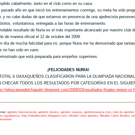
mplido cabalmente, tanto en el club como en su casa.
 pasado año en que inició los entrenamientos conmigo, su meta ha sido prog
r, y no cabe dudas de que estamos en presencia de una ajedrecista persever
ósitos, voluntariosa, entregada a las horas de entrenamiento.
midable resultado de Nuria es el más importante alcanzado por nuestro club d
do de manera oficial el 12 de octubre del 2008.
n día de mucha felicidad para mi, porque Nuria me ha demostrado que tantas
s no han sido en vano.
mostrado que está preparada para empeños superiores.
¡FELICIDADES NURIA!
 TOTAL 6 OAXAQUEÑOS CLASIFICARON PARA LA OLIMPIADA NACIONAL
 CHECAR TODOS LOS RESULTADOS POR CATEGORÍAS EN EL SIGUIE
tp://elescaquedelchapulin.blogspot.com/2009/03/resultados-finales-region-vii.
etas:
ajedrez internacional
,
ajedrez mexico
,
ajedrez oaxaca
,
ajedrezoaxaca.com
,
club de ajedrez 
to capablanca
,
http://nibaldocalvo.blogspot.com
,
nibaldo calvo ajedrez
,
Nibaldo Calvo Buides
,
vi
entarios