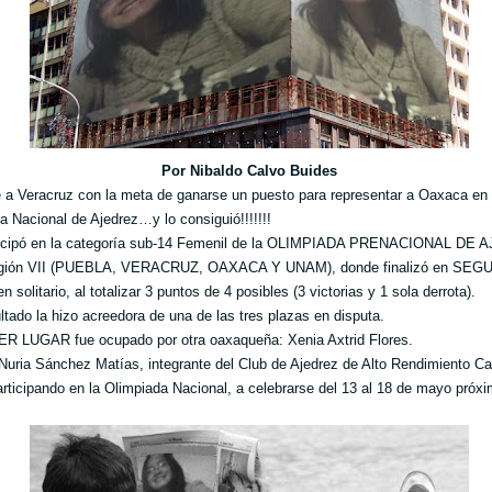
Por Nibaldo Calvo Buides
e a Veracruz con la meta de ganarse un puesto para representar a Oaxaca en 
a Nacional de Ajedrez…y lo consiguió!!!!!!!
rticipó en la categoría sub-14 Femenil de la OLIMPIADA PRENACIONAL DE
egión VII (PUEBLA, VERACRUZ, OAXACA Y UNAM), donde finalizó en SE
solitario, al totalizar 3 puntos de 4 posibles (3 victorias y 1 sola derrota).
ltado la hizo acreedora de una de las tres plazas en disputa.
R LUGAR fue ocupado por otra oaxaqueña: Xenia Axtrid Flores.
Nuria Sánchez Matías, integrante del Club de Ajedrez de Alto Rendimiento C
articipando en la Olimpiada Nacional, a celebrarse del 13 al 18 de mayo próx