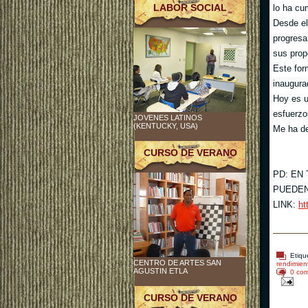
LABOR SOCIAL
lo ha cu
Desde el
progresa
sus prop
Este for
inaugura
Hoy es u
esfuerzo
JOVENES LATINOS
(KENTUCKY, USA)
Me ha de
CURSO DE VERANO
PD: EN
PUEDEN
LINK:
ht
Etiqu
CENTRO DE ARTES SAN
rendimien
AGUSTIN ETLA
0 com
CURSO DE VERANO