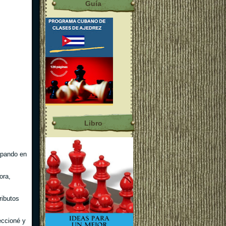
Guía
Libro
ipando en
ora,
ributos
eccioné y