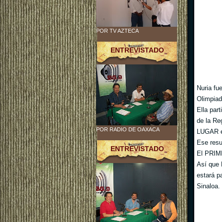
POR TV AZTECA
ENTREVISTADO
Nuria fu
Olimpiad
Ella pa
de la R
POR RADIO DE OAXACA
LUGAR en 
Ese resu
ENTREVISTADO
El PRIME
Así que 
estará p
Sinaloa.