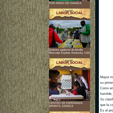
POR RADIO DE OAXACA
LABOR SOCIAL
Quienes padecen de Atrofia
Muscular Espinal. Kentucky, USA
LABOR SOCIAL
Mayor mé
su prime
Como ent
humilde, 
Su clasi
CENTRO DE ESPERANZA
que la c
INFANTIL OAXACA
Es el pr