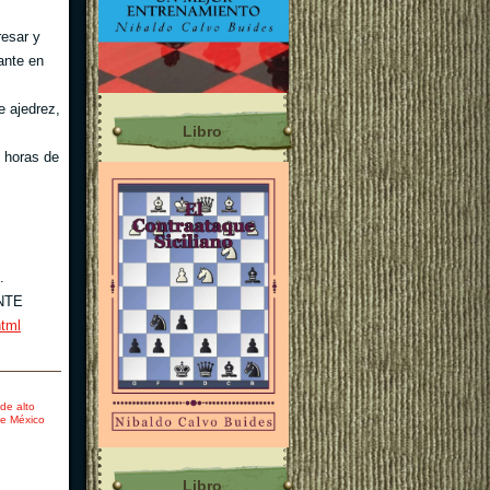
resar y
ante en
e ajedrez,
Libro
 horas de
.
NTE
html
de alto
ve México
Libro