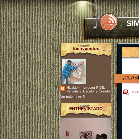
SI
Bienvenidos
¡CLAS
Nibaldo - Instructor FIDE,
Periodista, Escritor y Creador
23:
Ver todo mi perfil
ENTREVISTADO