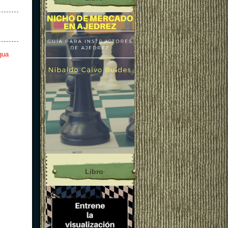
gua
Libro