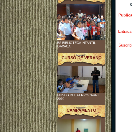
Public
Entrada
BS BIBLIOTECA INFANTIL
Suscrib
OAXACA
CURSO DE VERANO
MUSEO DEL FERROCARRIL.
2010
CAMPAMENTO