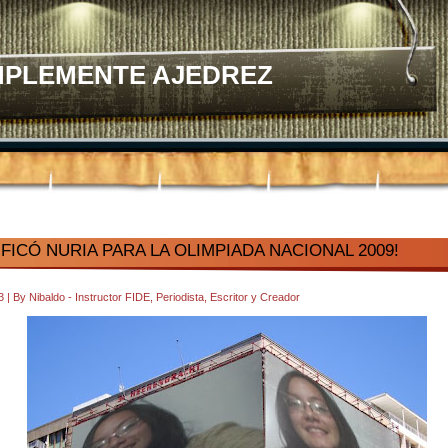
MPLEMENTE AJEDREZ
IFICÓ NURIA PARA LA OLIMPIADA NACIONAL 2009!
43
|
By
Nibaldo - Instructor FIDE, Periodista, Escritor y Creador