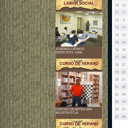
LABOR SOCIAL
10
12
11
11
12
3
13
17
14
13
15
14
JOVENES LATINOS
16
18
(KENTUCKY, USA)
17
30
CURSO DE VERANO
18
27
19
22
20
21
21
28
22
24
23
19
24
31
CENTRO DE ARTES SAN
AGUSTIN ETLA
25
46
CURSO DE VERANO