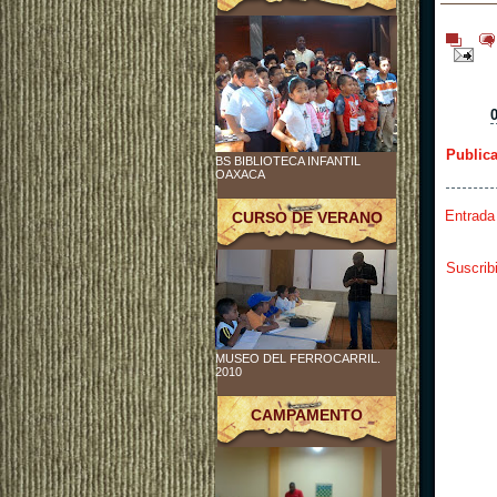
Public
BS BIBLIOTECA INFANTIL
OAXACA
Entrada
CURSO DE VERANO
Suscrib
MUSEO DEL FERROCARRIL.
2010
CAMPAMENTO