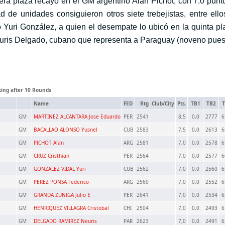
era plaza recayó en el GM argentino Alan Pichot, con 7.0 punto
ad de unidades consiguieron otros siete trebejistas, entre ell
 Yuri González, a quien el desempate lo ubicó en la quinta pla
ris Delgado, cubano que representa a Paraguay (noveno puest
king after 10 Rounds
Name
FED
Rtg
Club/City
Pts.
TB1
TB2
T
GM
MARTINEZ ALCANTARA Jose Eduardo
PER
2541
8,5
0,0
2777
6
GM
BACALLAO ALONSO Yusnel
CUB
2583
7,5
0,0
2613
6
GM
PICHOT Alan
ARG
2581
7,0
0,0
2578
6
GM
CRUZ Cristhian
PER
2564
7,0
0,0
2577
6
GM
GONZALEZ VIDAL Yuri
CUB
2562
7,0
0,0
2560
6
GM
PEREZ PONSA Federico
ARG
2560
7,0
0,0
2552
6
GM
GRANDA ZUNIGA Julio E
PER
2641
7,0
0,0
2534
6
GM
HENRIQUEZ VILLAGRA Cristobal
CHI
2504
7,0
0,0
2493
6
GM
DELGADO RAMIREZ Neuris
PAR
2623
7,0
0,0
2491
6