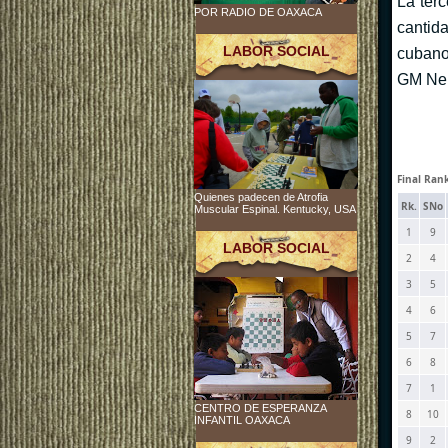
La terc
POR RADIO DE OAXACA
cantid
LABOR SOCIAL
cubano
GM Neu
Final Ran
Quienes padecen de Atrofia
Rk.
SNo
Muscular Espinal. Kentucky, USA
1
9
LABOR SOCIAL
2
4
3
5
4
6
5
7
6
8
7
1
CENTRO DE ESPERANZA
8
10
INFANTIL OAXACA
9
2