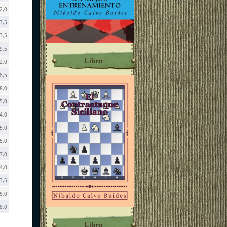
2,0
3,5
3,5
9,5
Libro
2,0
8,5
8,0
5,0
4,0
5,0
5,0
7,0
4,0
3,5
5,0
8,0
Libro