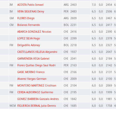
IM
ACOSTA Pablo Ismael
ARG
2463
7,0
0,0
2454
6
IM
VERA SIGUENAS Deivy
PER
2483
6,5
0,0
2506
6
GM
FLORES Diego
ARG
2609
6,5
0,0
2467
6
CM
Bolanos Fernando
BOL
2231
6,5
0,0
2417
5
ABARCA GONZALEZ Nicolas
CHI
2416
6,5
0,0
2390
6
LOPEZ SILVA Hugo
CHI
2399
6,5
0,0
2378
5
FM
Delgadillo Adonay
BOL
2218
6,5
0,0
2327
5
CASTELLANOS VILLELA Alejandro
CHI
1937
6,5
0,0
2047
5
GARMENDIA VEGA Gabriel
CHI
2041
6,0
0,0
2184
5
FM
Flores Quillas Diego Saul Rodri
PER
2163
6,0
0,0
2142
5
GASIC MERINO Franco
CHI
2166
6,0
0,0
2131
5
Alvarez Vargas German
CHI
2009
6,0
0,0
2100
5
FM
MONTERO MARTINEZ Cristhian
CHI
2104
6,0
0,0
2069
5
FM
CERDA ALBORNOZ Guillermo
CHI
2195
6,0
0,0
1999
5
GOMEZ BARRERA Gonzalo Andres
CHI
1842
6,0
0,0
1981
5
WCM
FIGUEROA BERNAL Julia Dennis
CHI
1685
6,0
0,0
1758
4