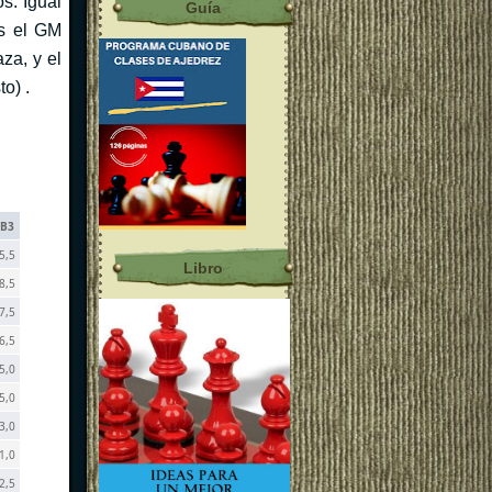
s. Igual
Guía
os el GM
za, y el
o) .
B3
5,5
Libro
8,5
7,5
6,5
5,0
5,0
3,0
1,0
2,5