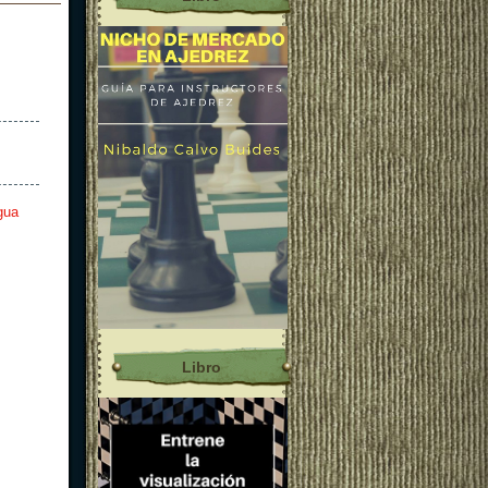
gua
Libro