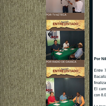
POR TV AZTECA
ENTREVISTADO
Por Ni
POR RADIO DE OAXACA
Entre 
ENTREVISTADO
Bacall
finaliz
El cam
con 8.