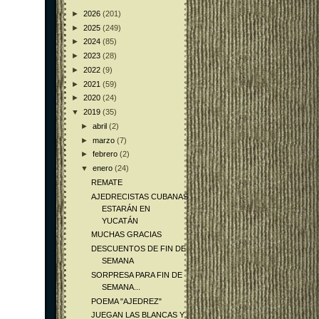
►
2026
(201)
►
2025
(249)
►
2024
(85)
►
2023
(28)
►
2022
(9)
►
2021
(59)
►
2020
(24)
▼
2019
(35)
►
abril
(2)
►
marzo
(7)
►
febrero
(2)
▼
enero
(24)
REMATE
AJEDRECISTAS CUBANAS
ESTARÁN EN
YUCATÁN
MUCHAS GRACIAS
DESCUENTOS DE FIN DE
SEMANA
SORPRESA PARA FIN DE
SEMANA...
POEMA "AJEDREZ"
JUEGAN LAS BLANCAS Y