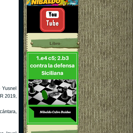
Libro
o Yusnel
R 2019,
cántara,