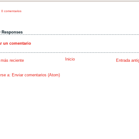
0 comentarios
0 Responses
ar un comentario
Inicio
 más reciente
Entrada anti
irse a:
Enviar comentarios (Atom)