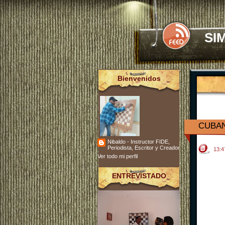
SI
Bienvenidos
CUBAN
Nibaldo - Instructor FIDE,
Periodista, Escritor y Creador
13:
Ver todo mi perfil
ENTREVISTADO