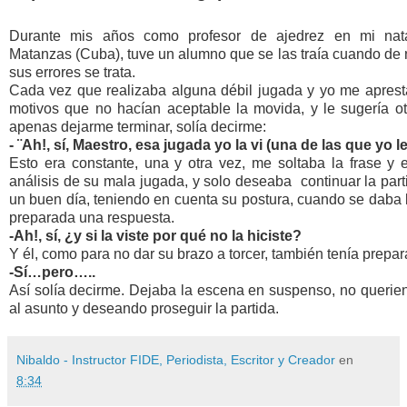
Durante mis años como profesor de ajedrez en mi nat
Matanzas (Cuba), tuve un alumno que se las traía cuando de 
sus errores se trata.
Cada vez que realizaba alguna débil jugada y yo me apresta
motivos que no hacían aceptable la movida, y le sugería otr
apenas dejarme terminar, solía decirme:
- ¨Ah!, sí, Maestro, esa jugada yo la vi (una de las que yo l
Esto era constante, una y otra vez, me soltaba la frase y 
análisis de su mala jugada, y solo deseaba continuar la parti
un buen día, teniendo en cuenta su postura, cuando se daba l
preparada una respuesta.
-Ah!, sí, ¿y si la viste por qué no la hiciste?
Y él, como para no dar su brazo a torcer, también tenía prepa
-Sí…pero…..
Así solía decirme. Dejaba la escena en suspenso, no querien
al asunto y deseando proseguir la partida.
Nibaldo - Instructor FIDE, Periodista, Escritor y Creador
en
8:34