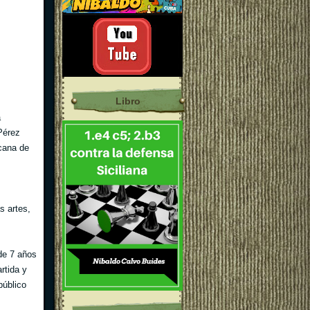
Libro
a
Pérez
icana de
s artes,
 de 7 años
rtida y
público