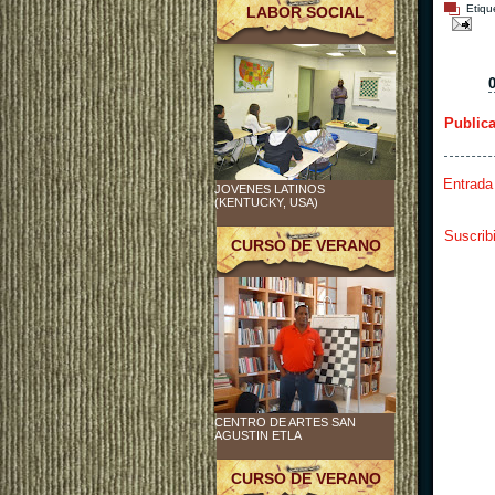
Etiqu
LABOR SOCIAL
Public
Entrada
JOVENES LATINOS
(KENTUCKY, USA)
Suscrib
CURSO DE VERANO
CENTRO DE ARTES SAN
AGUSTIN ETLA
CURSO DE VERANO