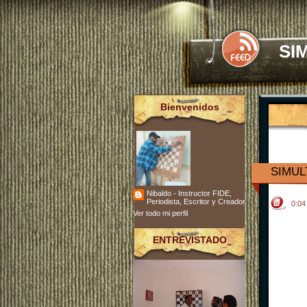
SI
Bienvenidos
SIMUL
Nibaldo - Instructor FIDE,
Periodista, Escritor y Creador
0:0
Ver todo mi perfil
ENTREVISTADO