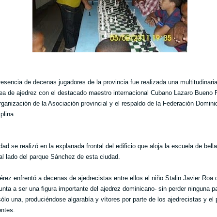
resencia de decenas jugadores de la provincia fue realizada una multitudinari
ea de ajedrez con el destacado maestro internacional Cubano Lazaro Bueno 
organización de la Asociación provincial y el respaldo de la Federación Domin
plina.
dad se realizó en la explanada frontal del edificio que aloja la escuela de bella
al lado del parque Sánchez de esta ciudad.
rez enfrentó a decenas de ajedrecistas entre ellos el niño Stalin Javier Roa
unta a ser una figura importante del ajedrez dominicano- sin perder ninguna pa
sólo una, produciéndose algarabía y vítores por parte de los ajedrecistas y el 
entes.