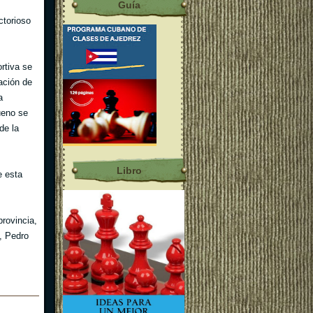
Guía
ctorioso
rtiva se
ación de
a
ueno se
de la
Libro
e esta
rovincia,
o, Pedro