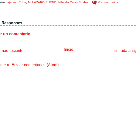
etas:
ajederz Cuba
,
MI LAZARO BUENO
,
Nibaldo Calvo Buides
0 comentarios
0 Responses
ar un comentario
Inicio
 más reciente
Entrada anti
irse a:
Enviar comentarios (Atom)