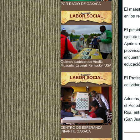
POR RADIO DE OAXACA
El maest
LABOR SOCIAL
en los r
El presi
ejecuta 
Ajedrez 
provinci
encuentr
Quienes padecen de Atrofia
educaci
Muscular Espinal. Kentucky, USA
LABOR SOCIAL
El Profe
activida
Además, 
el Perio
Roa, ent
(San Ju
CENTRO DE ESPERANZA
INFANTIL OAXACA