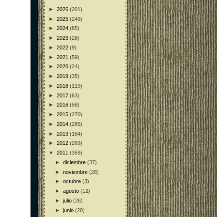
►
2026
(201)
►
2025
(249)
►
2024
(85)
►
2023
(28)
►
2022
(9)
►
2021
(59)
►
2020
(24)
►
2019
(35)
►
2018
(119)
►
2017
(63)
►
2016
(58)
►
2015
(270)
►
2014
(285)
►
2013
(184)
►
2012
(269)
▼
2011
(359)
►
diciembre
(37)
►
noviembre
(28)
►
octubre
(3)
►
agosto
(12)
►
julio
(26)
►
junio
(28)