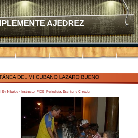
MPLEMENTE AJEDREZ
TÁNEA DEL MI CUBANO LAZARO BUENO
4
|
By
Nibaldo - Instructor FIDE, Periodista, Escritor y Creador