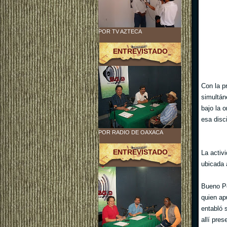
POR TV AZTECA
ENTREVISTADO
Con la p
simultán
bajo la 
esa disci
POR RADIO DE OAXACA
ENTREVISTADO
La activi
ubicada 
Bueno Pé
quien ap
entabló 
allí pres