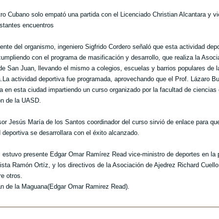
ro Cubano solo empató una partida con el Licenciado Christian Alcantara y vi
estantes encuentros
dente del organismo, ingeniero Sigfrido Cordero señaló que esta actividad depo
cumpliendo con el programa de masificación y desarrollo, que realiza la Asoci
de San Juan, llevando el mismo a colegios, escuelas y barrios populares de l
a.La actividad deportiva fue programada, aprovechando que el Prof. Lázaro B
a en esta ciudad impartiendo un curso organizado por la facultad de ciencias 
ón de la UASD.
sor Jesús María de los Santos coordinador del curso sirvió de enlace para qu
d deportiva se desarrollara con el éxito alcanzado.
estuvo presente Edgar Omar Ramírez Read vice-ministro de deportes en la p
dista Ramón Ortíz, y los directivos de la Asociación de Ajedrez Richard Cuell
re otros.
an de la Maguana(Edgar Omar Ramirez Read).