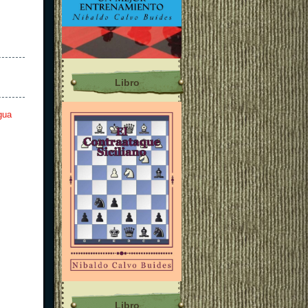
Libro
gua
Libro