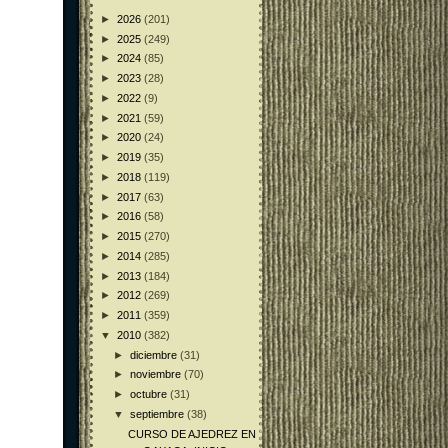
►
2026
(201)
►
2025
(249)
►
2024
(85)
►
2023
(28)
►
2022
(9)
►
2021
(59)
►
2020
(24)
►
2019
(35)
►
2018
(119)
►
2017
(63)
►
2016
(58)
►
2015
(270)
►
2014
(285)
►
2013
(184)
►
2012
(269)
►
2011
(359)
▼
2010
(382)
►
diciembre
(31)
►
noviembre
(70)
►
octubre
(31)
▼
septiembre
(38)
CURSO DE AJEDREZ EN