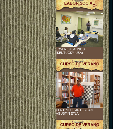
LABOR SOCIAL
JOVENES LATINOS
(KENTUCKY, USA)
CURSO DE VERANO
CENTRO DE ARTES SAN
AGUSTIN ETLA
CURSO DE VERANO