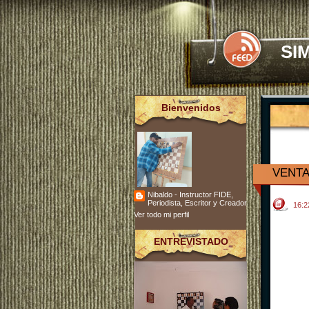
SI
Bienvenidos
VENTA
Nibaldo - Instructor FIDE,
Periodista, Escritor y Creador
16:
Ver todo mi perfil
ENTREVISTADO