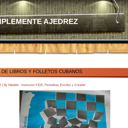
MPLEMENTE AJEDREZ
 DE LIBROS Y FOLLETOS CUBANOS
22
|
By
Nibaldo - Instructor FIDE, Periodista, Escritor y Creador