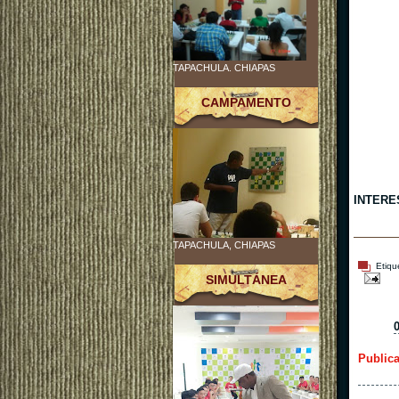
TAPACHULA. CHIAPAS
CAMPAMENTO
INTERE
TAPACHULA, CHIAPAS
Etiqu
SIMULTÁNEA
Public