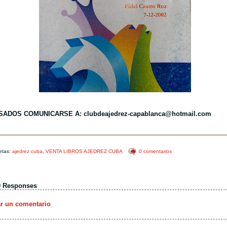
SADOS COMUNICARSE A: clubdeajedrez-capablanca@hotmail.com
etas:
ajedrez cuba
,
VENTA LIBROS AJEDREZ CUBA
0 comentarios
0 Responses
ar un comentario