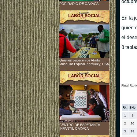
octubre
POR RADIO DE OAXACA
LABOR SOCIAL
En la 
quien 
el dese
3 tabla
Quienes padecen de Atrofia
Muscular Espinal. Kentucky, USA
LABOR SOCIAL
Final Rank
Rk.
SNo
1
1
2
20
CENTRO DE ESPERANZA
INFANTIL OAXACA
3
28