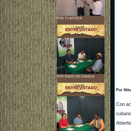
POR TV AZTECA
ENTREVISTADO
POR RADIO DE OAXACA
ENTREVISTADO
Por Nib
Con act
cubano
Abiert