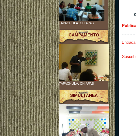
TAPACHULA. CHIAPAS
Public
CAMPAMENTO
Entrada
Suscrib
TAPACHULA, CHIAPAS
SIMULTÁNEA