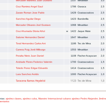
Mercader Martinez Juan Gustavo
1537
Minatitlan
3,0
Cruz Ramirez Angel Saul
1786
Oaxaca
2,5
Zarate Roman Jose Pablo
1429
Coatzacoalcos
2,5
Sanchez Aguilar Diego
1423
Banderilla
2,5
Mercader Olivares Joel Gustavo
1068
Minatitlan
2,5
Cruz Ahumada Gloria Athzi
w
1422
Jaque Mate
2,5
Salome Hernandez Daniel
1647
Minatitlan
2,5
Toral Hernandez Carlos Ant
1186
Tec de Mina
2,0
Carrera Puig Jordi Milburgo
1553
Minatitlan
2,0
Peralta Nieto Juan Daniel
1108
Fischer Acayucan
2,0
Andrade Flores Federico Valentin
1700
Coatzacoalcos
1,5
Toledo Perez Edgar Eduardo
1414
Coatzacoalcos
1,5
Lara Sanchez Aroldo
1000
Fischer Acayucan
1,0
Taracena Ramos Heydelid
1123
Tec de Mina
1,0
etas:
ajedrez clases
,
ajedrez cuba
,
Maestro Internacional cubano ajedrez Pedro Alejandro Jimén
entarios