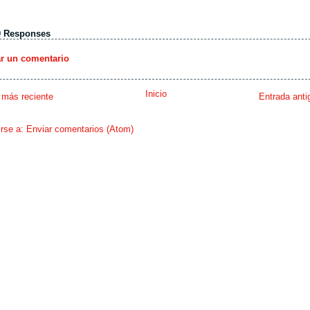
0 Responses
ar un comentario
Inicio
 más reciente
Entrada anti
irse a:
Enviar comentarios (Atom)