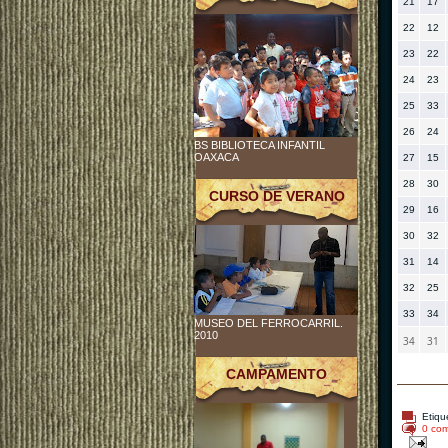
21
17
22
12
23
22
24
23
25
33
26
24
BS BIBLIOTECA INFANTIL
OAXACA
27
15
28
30
CURSO DE VERANO
29
16
30
32
31
14
32
25
33
34
MUSEO DEL FERROCARRIL.
2010
34
31
CAMPAMENTO
Etiqu
0 com