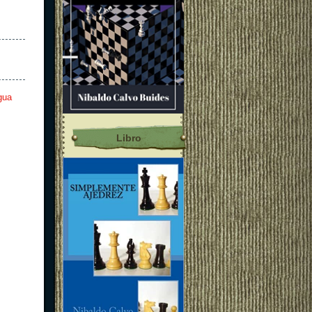
gua
Libro