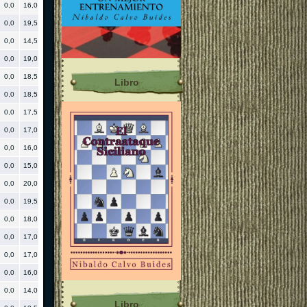
0,0
16,0
12,5
14,50
2201
0,24
0,0
19,5
13,5
11,50
1891
-0,24
0,0
14,5
11,0
9,50
1836
0,0
19,0
14,5
11,50
1655
-0,10
0,0
18,5
14,0
9,75
1625
-0,06
Libro
0,0
18,5
12,5
9,25
1723
-0,08
0,0
17,5
13,0
10,00
1759
0,43
0,0
17,0
13,0
10,25
1797
-0,17
0,0
16,0
11,5
9,50
1833
-0,08
0,0
15,0
11,5
8,50
1653
0,0
20,0
14,0
7,75
1758
0,0
19,5
13,5
7,75
1794
0,02
0,0
18,0
13,5
8,25
1544
-0,36
0,0
17,0
13,0
8,75
1848
0,0
17,0
12,5
8,50
1464
0,0
16,0
12,5
8,25
1819
0,0
14,0
10,5
6,00
1576
Libro