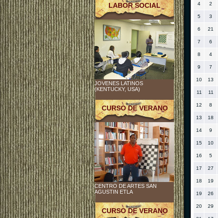
4
2
LABOR SOCIAL
5
3
6
21
7
6
8
4
9
7
10
13
JOVENES LATINOS
(KENTUCKY, USA)
11
11
12
8
CURSO DE VERANO
13
18
14
9
15
10
16
5
17
27
18
19
CENTRO DE ARTES SAN
AGUSTIN ETLA
19
26
20
29
CURSO DE VERANO