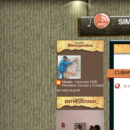
SI
Bienvenidos
CUBAN
Nibaldo - Instructor FIDE,
Periodista, Escritor y Creador
20:
Ver todo mi perfil
ENTREVISTADO