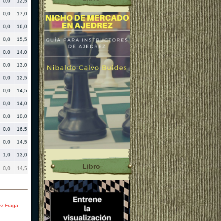
0,0
12,5
9,0
5,00
1542
0,0
17,0
13,0
4,75
1580
0,0
16,0
12,0
5,25
1341
0,0
15,5
12,0
6,00
1546
0,0
14,0
10,5
4,00
1470
0,0
13,0
10,0
6,50
1539
-0,08
0,0
12,5
8,5
5,25
1462
0,0
14,5
11,0
5,00
1491
0,0
14,0
10,5
3,25
1319
0,0
10,0
7,5
4,50
1388
0,0
16,5
10,5
3,50
1271
0,0
14,5
11,0
4,50
762
1,0
13,0
10,0
1,00
1481
Libro
0,0
14,5
10,5
2,00
531
ez Fraga