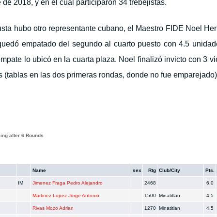
 de 2018, y en el cual participaron 34 trebejistas.
justa hubo otro representante cubano, el Maestro FIDE Noel He
quedó empatado del segundo al cuarto puesto con 4.5 unidad
mpate lo ubicó en la cuarta plaza. Noel finalizó invicto con 3 vi
s (tablas en las dos primeras rondas, donde no fue emparejado)
ing after 6 Rounds
Name
sex
Rtg
Club/City
Pts.
IM
Jimenez Fraga Pedro Alejandro
2468
6,0
Martinez Lopez Jorge Antonio
1500
Minatitlan
4,5
Rivas Mozo Adrian
1270
Minatitlan
4,5