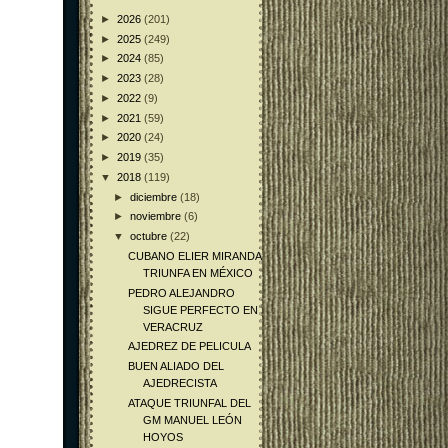
►
2026
(201)
►
2025
(249)
►
2024
(85)
►
2023
(28)
►
2022
(9)
►
2021
(59)
►
2020
(24)
►
2019
(35)
▼
2018
(119)
►
diciembre
(18)
►
noviembre
(6)
▼
octubre
(22)
CUBANO ELIER MIRANDA
TRIUNFA EN MÉXICO
PEDRO ALEJANDRO
SIGUE PERFECTO EN
VERACRUZ
AJEDREZ DE PELICULA
BUEN ALIADO DEL
AJEDRECISTA
ATAQUE TRIUNFAL DEL
GM MANUEL LEÓN
HOYOS