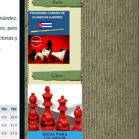
Guía
rnández,
es; pero
ctorias y
.
Libro
TB1
TB2
TB3
TB4
Rp
w-we
0,0
18,0
13,5
19,50
2674
0,48
0,0
21,5
15,5
16,75
2213
0,0
17,5
13,0
15,25
2079