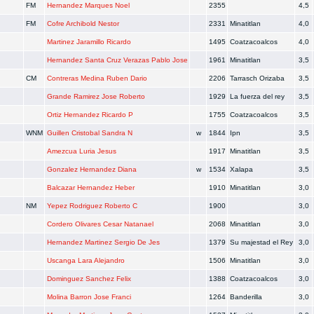
FM
Hernandez Marques Noel
2355
4,5
FM
Cofre Archibold Nestor
2331
Minatitlan
4,0
Martinez Jaramillo Ricardo
1495
Coatzacoalcos
4,0
Hernandez Santa Cruz Verazas Pablo Jose
1961
Minatitlan
3,5
CM
Contreras Medina Ruben Dario
2206
Tarrasch Orizaba
3,5
Grande Ramirez Jose Roberto
1929
La fuerza del rey
3,5
Ortiz Hernandez Ricardo P
1755
Coatzacoalcos
3,5
WNM
Guillen Cristobal Sandra N
w
1844
Ipn
3,5
Amezcua Luria Jesus
1917
Minatitlan
3,5
Gonzalez Hernandez Diana
w
1534
Xalapa
3,5
Balcazar Hernandez Heber
1910
Minatitlan
3,0
NM
Yepez Rodriguez Roberto C
1900
3,0
Cordero Olivares Cesar Natanael
2068
Minatitlan
3,0
Hernandez Martinez Sergio De Jes
1379
Su majestad el Rey
3,0
Uscanga Lara Alejandro
1506
Minatitlan
3,0
Dominguez Sanchez Felix
1388
Coatzacoalcos
3,0
Molina Barron Jose Franci
1264
Banderilla
3,0