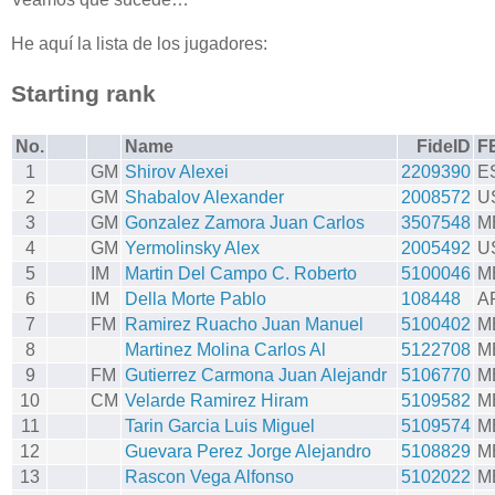
He aquí la lista de los jugadores:
Starting rank
No.
Name
FideID
F
1
GM
Shirov Alexei
2209390
E
2
GM
Shabalov Alexander
2008572
U
3
GM
Gonzalez Zamora Juan Carlos
3507548
M
4
GM
Yermolinsky Alex
2005492
U
5
IM
Martin Del Campo C. Roberto
5100046
M
6
IM
Della Morte Pablo
108448
A
7
FM
Ramirez Ruacho Juan Manuel
5100402
M
8
Martinez Molina Carlos Al
5122708
M
9
FM
Gutierrez Carmona Juan Alejandr
5106770
M
10
CM
Velarde Ramirez Hiram
5109582
M
11
Tarin Garcia Luis Miguel
5109574
M
12
Guevara Perez Jorge Alejandro
5108829
M
13
Rascon Vega Alfonso
5102022
M