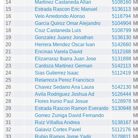
14
Martinez Castaneda Allan
5108160
M
15
Estrada Rascon Eric Manuel
5136113
M
16
Velo Arredondo Alonso
5118794
M
17
Garcia Quiroz Omar Alejandro
5104904
M
18
Cruz Castaneda Luis
5108799
M
19
Gonzalez Juarez Jonathan
5136130
M
20
Herrera Mendez Oscar Ivan
5142660
M
21
Encinas Varela David
5112168
M
22
Elizarraraz Ibarra Juan Jose
5131898
M
23
Cardoza Martinez German
5142113
M
24
Sias Gutierrez Isaac
5112419
M
25
Retamoza Perez Francisco
M
26
Chavez Sedano Ana Laura
5142130
M
27
Avila Rodriguez Joshua Ad
5126444
M
28
Flores Irurso Paul Josue
5128978
M
29
Estrada Rascon Ramon Everardo
5130948
M
30
Gomez Zuniga David Fernando
M
31
Ruiz Villalba Andrea
5138167
M
32
Galaviz Cortes Pavel
5112176
M
33
Rubio Ramos Jorge Yadir
5128811
M