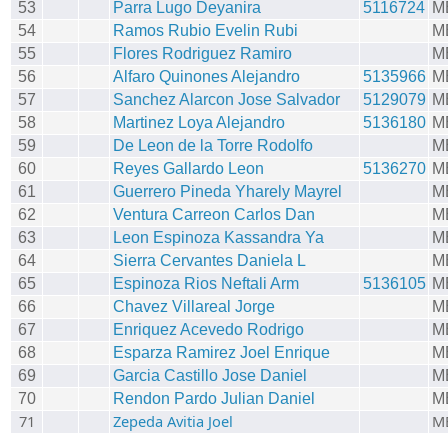
53
Parra Lugo Deyanira
5116724
M
54
Ramos Rubio Evelin Rubi
M
55
Flores Rodriguez Ramiro
M
56
Alfaro Quinones Alejandro
5135966
M
57
Sanchez Alarcon Jose Salvador
5129079
M
58
Martinez Loya Alejandro
5136180
M
59
De Leon de la Torre Rodolfo
M
60
Reyes Gallardo Leon
5136270
M
61
Guerrero Pineda Yharely Mayrel
M
62
Ventura Carreon Carlos Dan
M
63
Leon Espinoza Kassandra Ya
M
64
Sierra Cervantes Daniela L
M
65
Espinoza Rios Neftali Arm
5136105
M
66
Chavez Villareal Jorge
M
67
Enriquez Acevedo Rodrigo
M
68
Esparza Ramirez Joel Enrique
M
69
Garcia Castillo Jose Daniel
M
70
Rendon Pardo Julian Daniel
M
71
Zepeda Avitia Joel
M