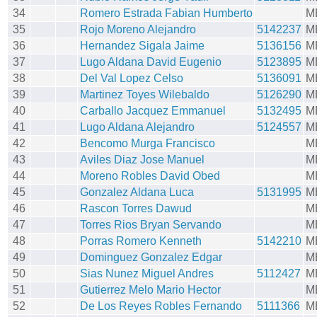
34
Romero Estrada Fabian Humberto
M
35
Rojo Moreno Alejandro
5142237
M
36
Hernandez Sigala Jaime
5136156
M
37
Lugo Aldana David Eugenio
5123895
M
38
Del Val Lopez Celso
5136091
M
39
Martinez Toyes Wilebaldo
5126290
M
40
Carballo Jacquez Emmanuel
5132495
M
41
Lugo Aldana Alejandro
5124557
M
42
Bencomo Murga Francisco
M
43
Aviles Diaz Jose Manuel
M
44
Moreno Robles David Obed
M
45
Gonzalez Aldana Luca
5131995
M
46
Rascon Torres Dawud
M
47
Torres Rios Bryan Servando
M
48
Porras Romero Kenneth
5142210
M
49
Dominguez Gonzalez Edgar
M
50
Sias Nunez Miguel Andres
5112427
M
51
Gutierrez Melo Mario Hector
M
52
De Los Reyes Robles Fernando
5111366
M