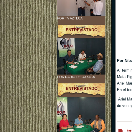
POR TV AZTECA
ENTREVISTADO
Por Nib
Al térmi
Mata Fig
POR RADIO DE OAXACA
Ariel Mar
ENTREVISTADO
En el to
Ariel M
de venta