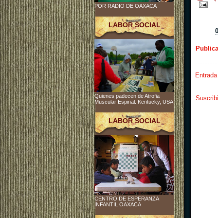
POR RADIO DE OAXACA
LABOR SOCIAL
Public
Entrada
Quienes padecen de Atrofia
Suscrib
Muscular Espinal. Kentucky, USA
LABOR SOCIAL
CENTRO DE ESPERANZA
INFANTIL OAXACA