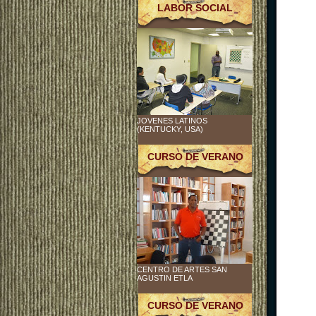
LABOR SOCIAL
JOVENES LATINOS
(KENTUCKY, USA)
CURSO DE VERANO
CENTRO DE ARTES SAN
AGUSTIN ETLA
CURSO DE VERANO