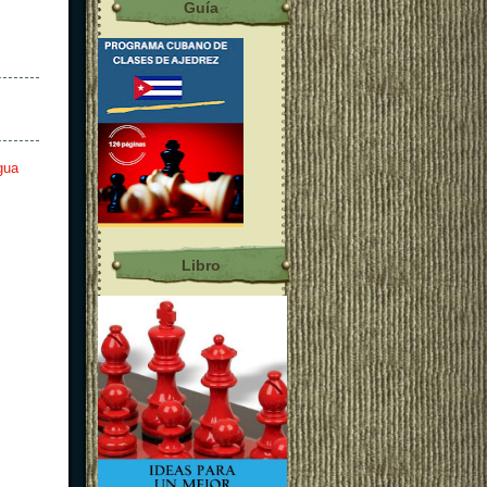
Guía
gua
Libro