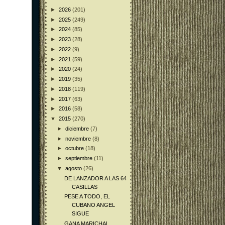
►
2026
(201)
►
2025
(249)
►
2024
(85)
►
2023
(28)
►
2022
(9)
►
2021
(59)
►
2020
(24)
►
2019
(35)
►
2018
(119)
►
2017
(63)
►
2016
(58)
▼
2015
(270)
►
diciembre
(7)
►
noviembre
(8)
►
octubre
(18)
►
septiembre
(11)
▼
agosto
(26)
DE LANZADOR A LAS 64
CASILLAS
PESE A TODO, EL
CUBANO ANGEL
SIGUE
GANA MARICHAL