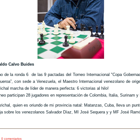
aldo Calvo Buides
no de la ronda 6
de las 9 pactadas del Torneo Internacional "Copa Goberna
ueroa”, con sede a Venezuela, el Maestro Internacional venezolano de ori
ichal marcha de líder de manera perfecta: 6 victorias al hilo!
rneo participan 28 jugadores en representación de Colombia, Italia, Surinam y 
arichal, quien es oriundo de mi provincia natal: Matanzas, Cuba, lleva un pun
ja sobre los venezolanos Salvador Díaz, MI José Sequera y y MF José Ram
0 comentarios