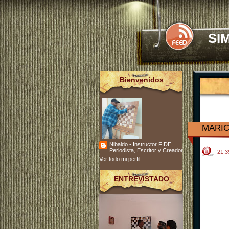
SI
Bienvenidos
MARI
Nibaldo - Instructor FIDE,
Periodista, Escritor y Creador
21:
Ver todo mi perfil
ENTREVISTADO