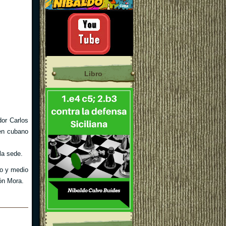
Libro
dor Carlos
gen cubano
la sede.
to y medio
ón Mora.