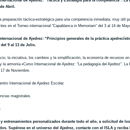
nternacional de Ajedrez: “Táctica y Estrategia para la competencia”. La
 de Abril.
a preparación táctica-estratégica para una competencia inmediata; muy útil p
antes en el Torneo internacional “Capablanca in Memoriam” del 3 al 14 de May
nternacional de Ajedrez: “Principios generales de la práctica ajedrecísti
del 9 al 13 de Julio.
cio, la iniciativa, los cambios y la simplificación, la economía de recursos en
y la armonía.•Curso Internacional de Ajedrez: “La pedagogía del Ajedrez”. La
l 17 de Noviembre.
entro Internacional de Ajedrez Escolar.
ncias magistrales.
s
y entrenamientos personalizados durante todo el año, a solicitud de los
dos. Supérese en el universo del Ajedrez, contacte con el ISLA y reciba 