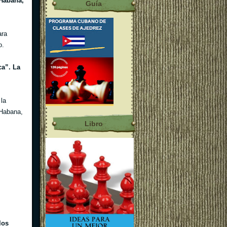
 Habana,
Guía
ara
o.
ca”. La
 la
 Habana,
Libro
los