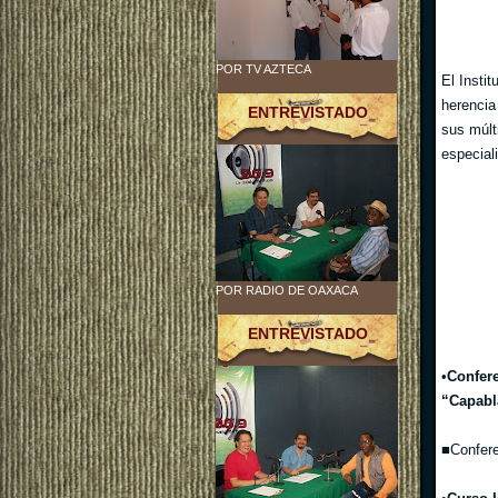
POR TV AZTECA
El Insti
herencia
ENTREVISTADO
sus múlt
especial
POR RADIO DE OAXACA
ENTREVISTADO
•
Confere
“Capabl
■Confere