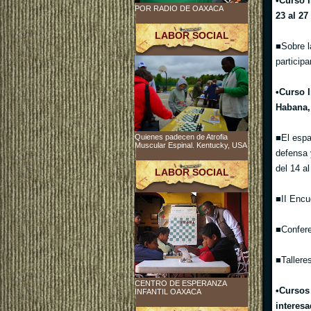
•Curso I
POR RADIO DE OAXACA
23 al 27
LABOR SOCIAL
■Sobre l
particip
•Curso I
Habana, 
■El espa
Quienes padecen de Atrofia
Muscular Espinal. Kentucky, USA
defensa 
del 14 a
LABOR SOCIAL
■II Encu
■Confere
■Tallere
CENTRO DE ESPERANZA
•Cursos 
INFANTIL OAXACA
interesa