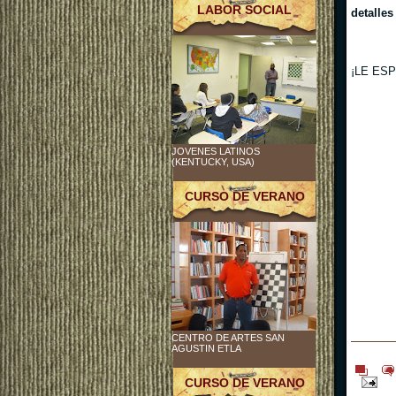
LABOR SOCIAL
detalles
¡LE ES
JOVENES LATINOS
(KENTUCKY, USA)
CURSO DE VERANO
CENTRO DE ARTES SAN
AGUSTIN ETLA
CURSO DE VERANO