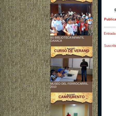
Public
Entrada
BS BIBLIOTECA INFANTIL
OAXACA
Suscrib
CURSO DE VERANO
MUSEO DEL FERROCARRIL.
2010
CAMPAMENTO