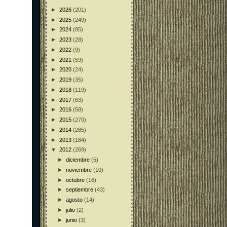
►
2026
(201)
►
2025
(249)
►
2024
(85)
►
2023
(28)
►
2022
(9)
►
2021
(59)
►
2020
(24)
►
2019
(35)
►
2018
(119)
►
2017
(63)
►
2016
(58)
►
2015
(270)
►
2014
(285)
►
2013
(184)
▼
2012
(269)
►
diciembre
(5)
►
noviembre
(10)
►
octubre
(16)
►
septiembre
(43)
►
agosto
(14)
►
julio
(2)
►
junio
(3)