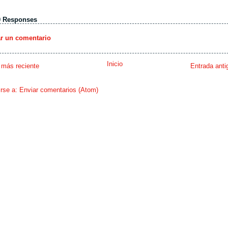
0 Responses
ar un comentario
Inicio
 más reciente
Entrada anti
irse a:
Enviar comentarios (Atom)