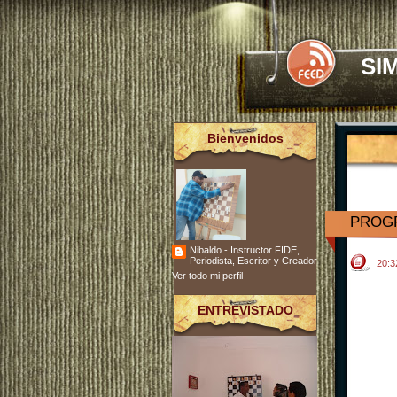
SI
Bienvenidos
PROGR
Nibaldo - Instructor FIDE,
Periodista, Escritor y Creador
20:
Ver todo mi perfil
ENTREVISTADO