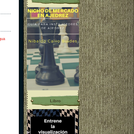
gua
Libro