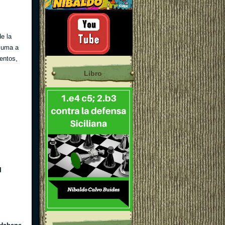
e la
 suma a
lentos,
Libro
l