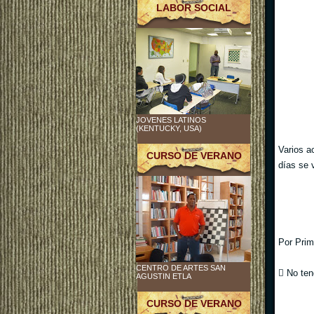
LABOR SOCIAL
JOVENES LATINOS
(KENTUCKY, USA)
Varios a
CURSO DE VERANO
días se 
Por Prim
CENTRO DE ARTES SAN
 No ten
AGUSTIN ETLA
CURSO DE VERANO