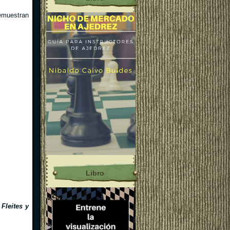
demuestran
Libro
Fleites y