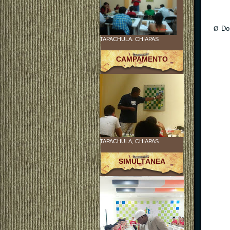
Ø
Do
TAPACHULA. CHIAPAS
CAMPAMENTO
TAPACHULA, CHIAPAS
SIMULTÁNEA