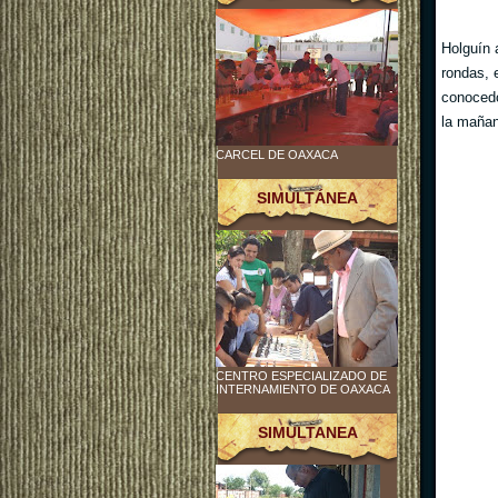
Holguín 
rondas, 
conocedo
la mañan
CARCEL DE OAXACA
SIMULTÁNEA
CENTRO ESPECIALIZADO DE
INTERNAMIENTO DE OAXACA
SIMULTANEA