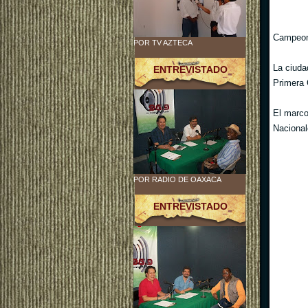
Campeon
POR TV AZTECA
La ciuda
ENTREVISTADO
Primera 
El marco
Nacional
POR RADIO DE OAXACA
ENTREVISTADO