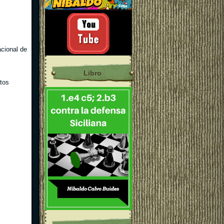
cional de
Libro
tos