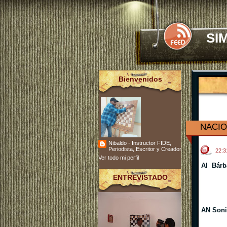
SI
Bienvenidos
NACIO
Nibaldo - Instructor FIDE,
Periodista, Escritor y Creador
22:
Ver todo mi perfil
AI Bárb
ENTREVISTADO
AN Sonia