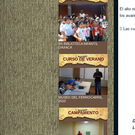
El alto 
los avan
 Las cu
BS BIBLIOTECA INFANTIL
OAXACA
CURSO DE VERANO
MUSEO DEL FERROCARRIL.
2010
CAMPAMENTO
D
L