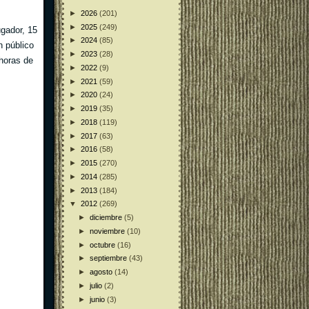
►
2026
(201)
►
2025
(249)
ugador, 15
►
2024
(85)
n público
►
2023
(28)
 horas de
►
2022
(9)
►
2021
(59)
►
2020
(24)
►
2019
(35)
►
2018
(119)
►
2017
(63)
►
2016
(58)
►
2015
(270)
►
2014
(285)
►
2013
(184)
▼
2012
(269)
►
diciembre
(5)
►
noviembre
(10)
►
octubre
(16)
►
septiembre
(43)
►
agosto
(14)
►
julio
(2)
►
junio
(3)