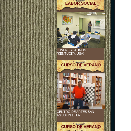
LABOR SOCIAL
JOVENES LATINOS
(KENTUCKY, USA)
CURSO DE VERANO
CENTRO DE ARTES SAN
AGUSTIN ETLA
CURSO DE VERANO