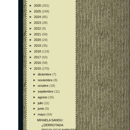
►
2026
(201)
►
2025
(249)
►
2024
(85)
►
2023
(28)
►
2022
(9)
►
2021
(59)
►
2020
(24)
►
2019
(35)
►
2018
(119)
►
2017
(63)
►
2016
(58)
▼
2015
(270)
►
diciembre
(7)
►
noviembre
(8)
►
octubre
(18)
►
septiembre
(11)
►
agosto
(26)
►
julio
(11)
►
junio
(5)
▼
mayo
(54)
MIHAELA SANDU:
¿DERROTADA
PSICOLOGICAMENTE?