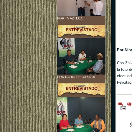
POR TV AZTECA
ENTREVISTADO
Por Nib
Con 3 vi
la foto 
efectuad
POR RADIO DE OAXACA
Felicita
ENTREVISTADO