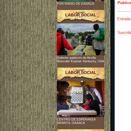
Public
POR RADIO DE OAXACA
LABOR SOCIAL
Entrada
Suscrib
Quienes padecen de Atrofia
Muscular Espinal. Kentucky, USA
LABOR SOCIAL
CENTRO DE ESPERANZA
INFANTIL OAXACA