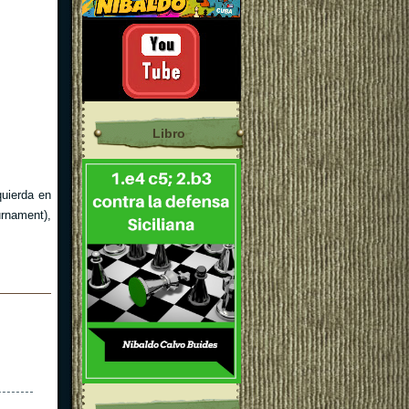
Libro
quierda en
urnament),