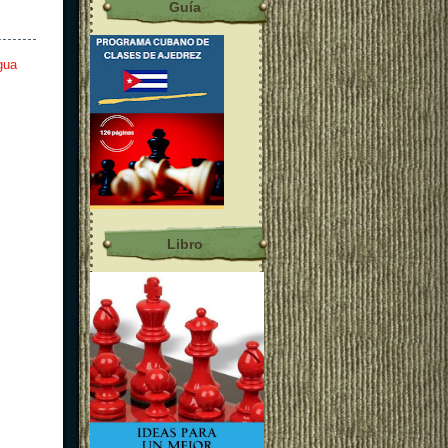
Guía
gua
Libro