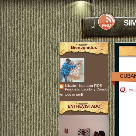
SI
Bienvenidos
CUBAN
Nibaldo - Instructor FIDE,
Periodista, Escritor y Creador
20:
Ver todo mi perfil
ENTREVISTADO