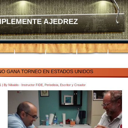
MPLEMENTE AJEDREZ
O GANA TORNEO EN ESTADOS UNIDOS
31
|
By
Nibaldo - Instructor FIDE, Periodista, Escritor y Creador