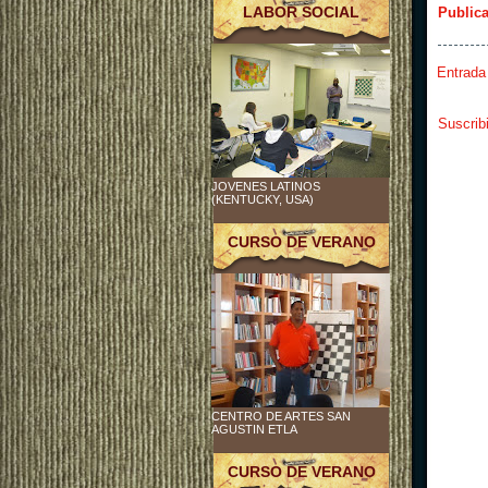
LABOR SOCIAL
Public
Entrada
Suscrib
JOVENES LATINOS
(KENTUCKY, USA)
CURSO DE VERANO
CENTRO DE ARTES SAN
AGUSTIN ETLA
CURSO DE VERANO