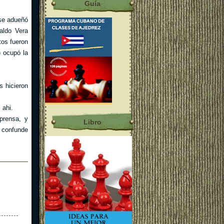
Guía
 se adueñó
aldo Vera
tos fueron
) ocupó la
s hicieron
 ahi.
prensa, y
Libro
 confunde