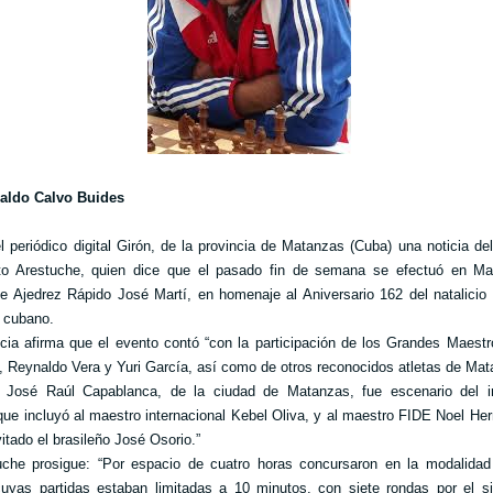
aldo Calvo Buides
l periódico digital Girón, de la provincia de Matanzas (Cuba) una noticia del
to Arestuche, quien dice que el pasado fin de semana se efectuó en Ma
e Ajedrez Rápido José Martí, en homenaje al Aniversario 162 del natalicio
 cubano.
icia afirma que el evento contó “con la parti
cipación de los Grandes Maestr
, Reynaldo Vera y Yuri García, así como de otros reconocidos atletas de Mat
a José Raúl Capablanca, de la ciudad de Matanzas, fue escenario del i
que incluyó al maestro internacional Kebel Oliva, y al maestro FIDE Noel He
itado el brasileño José Osorio.”
uche prosigue: “Por espacio de cuatro horas concursaron en la modalidad
cuyas partidas estaban limitadas a 10 minutos, con siete rondas por el s