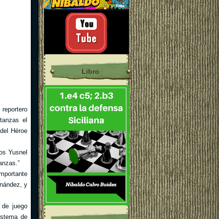
Libro
 reportero
tanzas el
 del Héroe
os Yusnel
anzas.”
mportante
rnández, y
 de juego
istema de