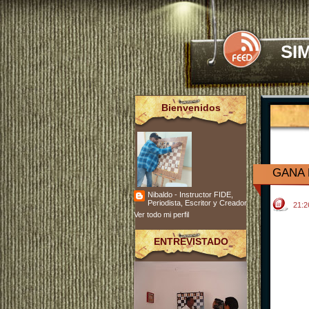
SI
Bienvenidos
GANA 
Nibaldo - Instructor FIDE,
Periodista, Escritor y Creador
21:
Ver todo mi perfil
ENTREVISTADO