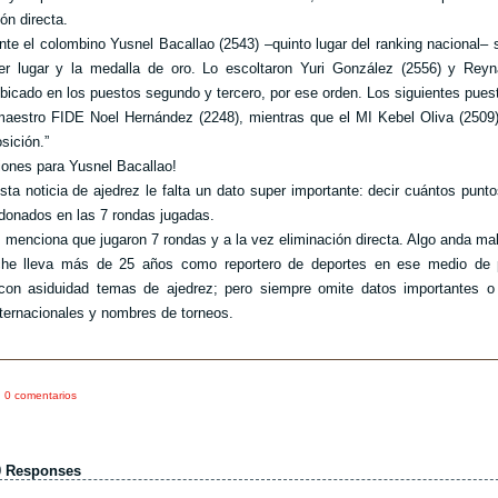
ón directa.
nte el colombino Yusnel Bacallao (2543) –quinto lugar del ranking nacional–
er lugar y la medalla de oro. Lo escoltaron Yuri González (2556) y Reyn
ubicado en los puestos segundo y tercero, por ese orden. Los siguientes pues
maestro FIDE Noel Hernández (2248), mientras que el MI Kebel Oliva (2509
sición.”
ciones para Yusnel Bacallao!
sta noticia de ajedrez le falta un dato super importante: decir cuántos punto
rdonados en las 7 rondas jugadas.
menciona que jugaron 7 rondas y a la vez eliminación directa. Algo anda mal
he lleva más de 25 años como reportero de deportes en ese medio de 
 con asiduidad temas de ajedrez; pero siempre omite datos importantes o
internacionales y nombres de torneos.
0 comentarios
0 Responses