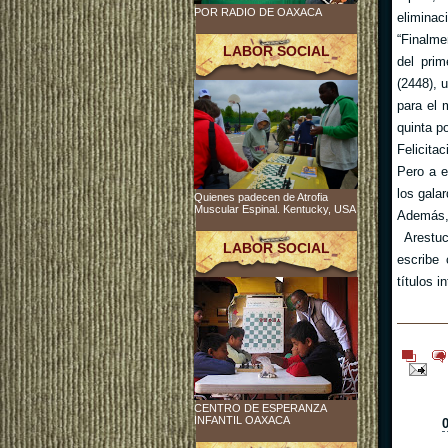
POR RADIO DE OAXACA
eliminaci
“Finalme
LABOR SOCIAL
del prim
(2448), 
para el 
quinta po
Felicita
Pero a e
los gala
Quienes padecen de Atrofia
Muscular Espinal. Kentucky, USA
Además, 
Arestuc
LABOR SOCIAL
escribe
títulos 
CENTRO DE ESPERANZA
INFANTIL OAXACA