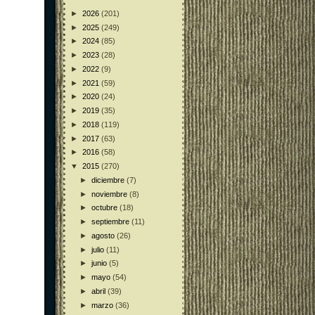
►
2026
(201)
►
2025
(249)
►
2024
(85)
►
2023
(28)
►
2022
(9)
►
2021
(59)
►
2020
(24)
►
2019
(35)
►
2018
(119)
►
2017
(63)
►
2016
(58)
▼
2015
(270)
►
diciembre
(7)
►
noviembre
(8)
►
octubre
(18)
►
septiembre
(11)
►
agosto
(26)
►
julio
(11)
►
junio
(5)
►
mayo
(54)
►
abril
(39)
►
marzo
(36)