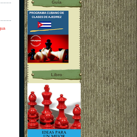
Guía
gua
Libro