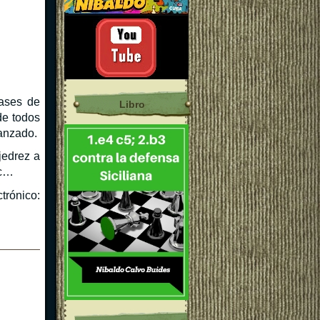
lases de
Libro
de todos
vanzado.
jedrez a
tc…
trónico: