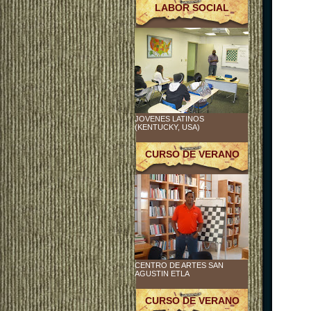
LABOR SOCIAL
JOVENES LATINOS
(KENTUCKY, USA)
CURSO DE VERANO
CENTRO DE ARTES SAN
AGUSTIN ETLA
CURSO DE VERANO