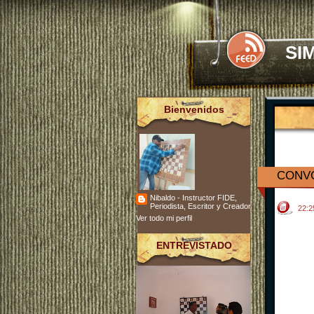
SI
Bienvenidos
CONVO
Nibaldo - Instructor FIDE,
Periodista, Escritor y Creador
22:
Ver todo mi perfil
ENTREVISTADO