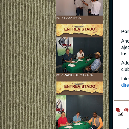
POR TV AZTECA
ENTREVISTADO
Por
Aho
aje
los
Ade
clu
POR RADIO DE OAXACA
Int
dir
ENTREVISTADO