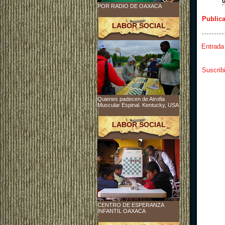
POR RADIO DE OAXACA
Public
LABOR SOCIAL
Entrada
Suscrib
Quienes padecen de Atrofia
Muscular Espinal. Kentucky, USA
LABOR SOCIAL
CENTRO DE ESPERANZA
INFANTIL OAXACA