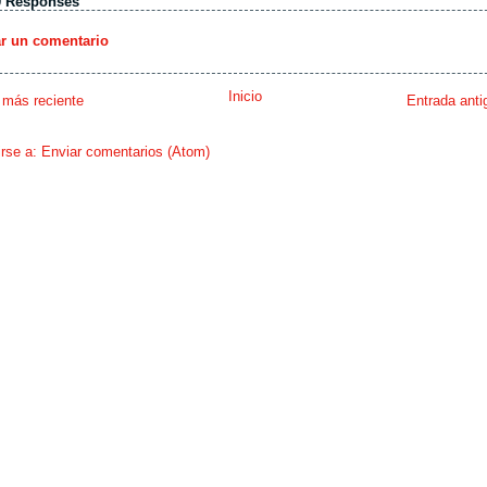
0 Responses
ar un comentario
Inicio
 más reciente
Entrada anti
irse a:
Enviar comentarios (Atom)