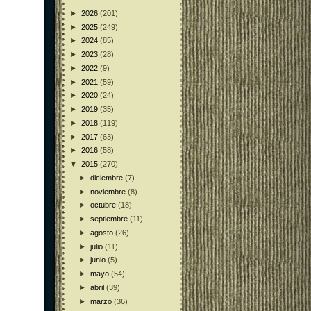
►
2026
(201)
►
2025
(249)
►
2024
(85)
►
2023
(28)
►
2022
(9)
►
2021
(59)
►
2020
(24)
►
2019
(35)
►
2018
(119)
►
2017
(63)
►
2016
(58)
▼
2015
(270)
►
diciembre
(7)
►
noviembre
(8)
►
octubre
(18)
►
septiembre
(11)
►
agosto
(26)
►
julio
(11)
►
junio
(5)
►
mayo
(54)
►
abril
(39)
►
marzo
(36)