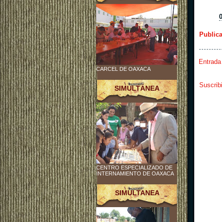
Public
Entrada
CARCEL DE OAXACA
Suscrib
SIMULTÁNEA
CENTRO ESPECIALIZADO DE
INTERNAMIENTO DE OAXACA
SIMULTANEA