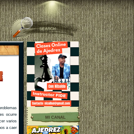
problemas
es ocurre
MI CANAL
cer varios
nos a caer