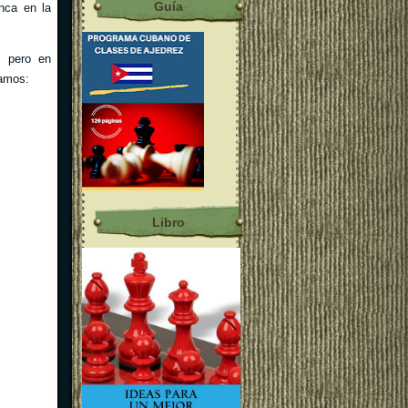
Guía
nca en la
; pero en
Veamos:
Libro