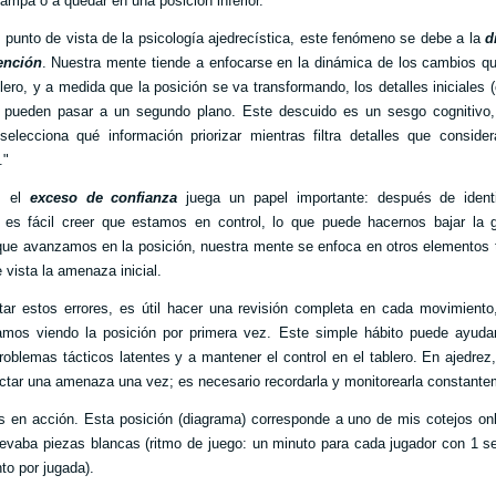
rampa o a quedar en una posición inferior.
 punto de vista de la psicología ajedrecística, este fenómeno se debe a la
d
ención
. Nuestra mente tiende a enfocarse en la dinámica de los cambios q
blero, y a medida que la posición se va transformando, los detalles iniciales
) pueden pasar a un segundo plano. Este descuido es un sesgo cognitivo,
selecciona qué información priorizar mientras filtra detalles que consid
."
, el
exceso de confianza
juega un papel importante: después de identi
 es fácil creer que estamos en control, lo que puede hacernos bajar la g
ue avanzamos en la posición, nuestra mente se enfoca en otros elementos 
 vista la amenaza inicial.
tar estos errores, es útil hacer una revisión completa en cada movimient
amos viendo la posición por primera vez. Este simple hábito puede ayuda
problemas tácticos latentes y a mantener el control en el tablero. En ajedrez
ctar una amenaza una vez; es necesario recordarla y monitorearla constant
 en acción. Esta posición (diagrama) corresponde a uno de mis cotejos onl
levaba piezas blancas (ritmo de juego: un minuto para cada jugador con 1 
to por jugada).