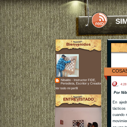
SI
Bienvenidos
COSAS
Nibaldo - Instructor FIDE,
Periodista, Escritor y Creador
4:2
Ver todo mi perfil
Por Nib
ENTREVISTADO
En ajedr
táctico
cuando r
movimien