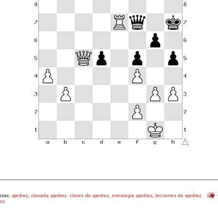
etas:
ajedrez
,
clavada ajedrez. clases de ajedrez
,
estrategia ajedrez
,
lecciones de ajedrez
os