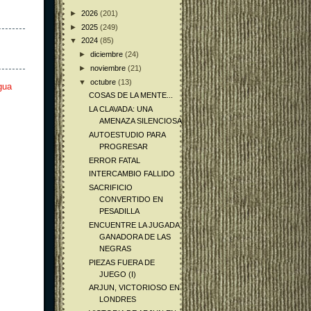
►
2026
(201)
►
2025
(249)
▼
2024
(85)
►
diciembre
(24)
►
noviembre
(21)
▼
octubre
(13)
gua
COSAS DE LA MENTE...
LA CLAVADA: UNA
AMENAZA SILENCIOSA
AUTOESTUDIO PARA
PROGRESAR
ERROR FATAL
INTERCAMBIO FALLIDO
SACRIFICIO
CONVERTIDO EN
PESADILLA
ENCUENTRE LA JUGADA
GANADORA DE LAS
NEGRAS
PIEZAS FUERA DE
JUEGO (I)
ARJUN, VICTORIOSO EN
LONDRES