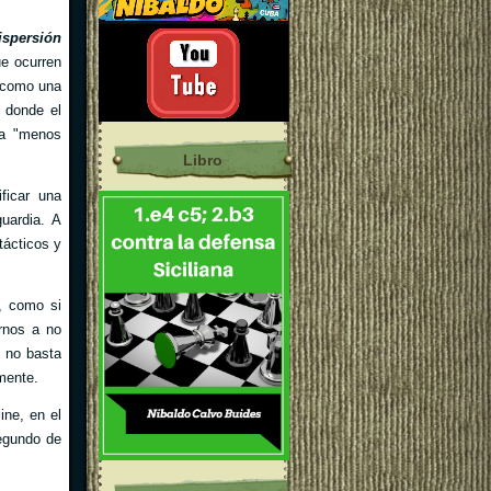
ispersión
ue ocurren
 (como una
 donde el
era "menos
Libro
ficar una
uardia. A
tácticos y
o, como si
rnos a no
, no basta
emente.
ine, en el
segundo de