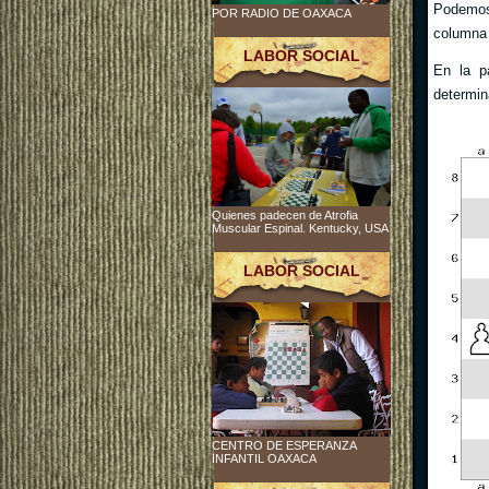
Podemos
POR RADIO DE OAXACA
columna
LABOR SOCIAL
En la p
determin
Quienes padecen de Atrofia
Muscular Espinal. Kentucky, USA
LABOR SOCIAL
CENTRO DE ESPERANZA
INFANTIL OAXACA