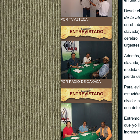
en una t
Desde el
de la at
POR TV AZTECA
en el ta
clavada
ENTREVISTADO
cerebro 
urgentes
Además
clavada,
medida q
pierde de
POR RADIO DE OAXACA
Para evi
ENTREVISTADO
estuviér
olvidar 
con dete
Entremos
que yo l
incremen