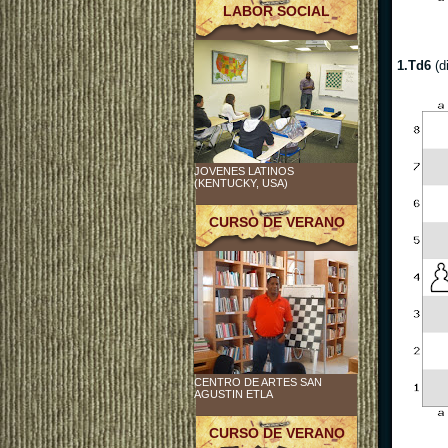
LABOR SOCIAL
1.Td6
(d
JOVENES LATINOS
(KENTUCKY, USA)
CURSO DE VERANO
CENTRO DE ARTES SAN
AGUSTIN ETLA
CURSO DE VERANO