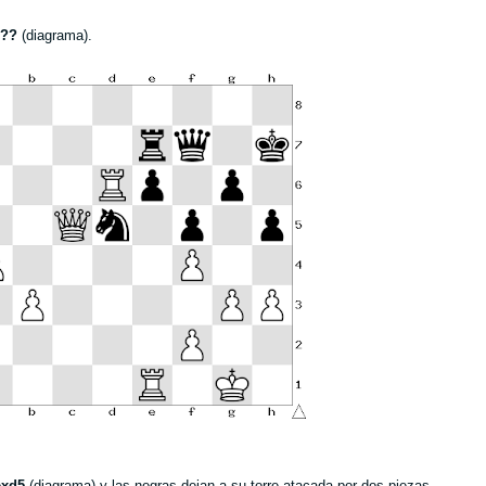
5??
(diagrama).
exd5
(diagrama) y las negras dejan a su torre atacada por dos piezas.