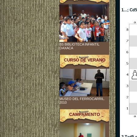
1...; Cd
BS BIBLIOTECA INFANTIL
OAXACA
CURSO DE VERANO
MUSEO DEL FERROCARRIL.
2010
CAMPAMENTO
2.Txd5 