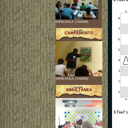
.
TAPACHULA. CHIAPAS
CAMPAMENTO
TAPACHULA, CHIAPAS
SIMULTÁNEA
3.Txe7
(