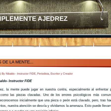
MPLEMENTE AJEDREZ
 DE LA MENTE...
8
|
By
Nibaldo - Instructor FIDE, Periodista, Escritor y Creador
aldo- Instructor FIDE
ez, la mente puede jugar en nuestra contra, especialmente al enfrentar 
s como las piezas clavadas. Uno de los errores psicológicos más comun
econocemos inicialmente que una pieza o peón está clavado, pero, tras ha
tos, nuestra atención se desvía y olvidamos la amenaza. Esto puede llevar