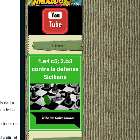
Libro
o de La
ien le ha
o tener en
ifundir el