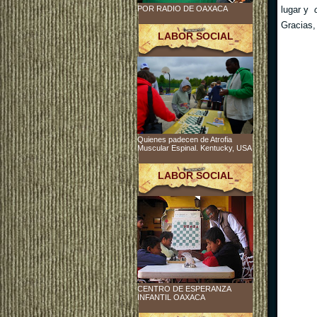
lugar y
POR RADIO DE OAXACA
Gracias,
LABOR SOCIAL
Quienes padecen de Atrofia
Muscular Espinal. Kentucky, USA
LABOR SOCIAL
CENTRO DE ESPERANZA
INFANTIL OAXACA