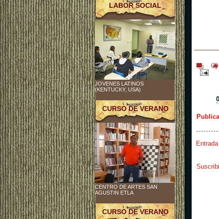
LABOR SOCIAL
JOVENES LATINOS
(KENTUCKY, USA)
CURSO DE VERANO
Public
Entrada
Suscrib
CENTRO DE ARTES SAN
AGUSTIN ETLA
CURSO DE VERANO