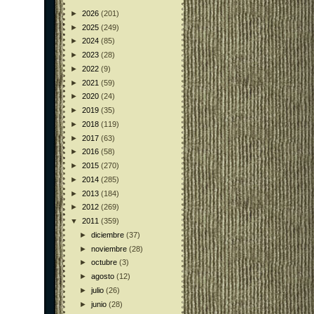
►
2026
(201)
►
2025
(249)
►
2024
(85)
►
2023
(28)
►
2022
(9)
►
2021
(59)
►
2020
(24)
►
2019
(35)
►
2018
(119)
►
2017
(63)
►
2016
(58)
►
2015
(270)
►
2014
(285)
►
2013
(184)
►
2012
(269)
▼
2011
(359)
►
diciembre
(37)
►
noviembre
(28)
►
octubre
(3)
►
agosto
(12)
►
julio
(26)
►
junio
(28)