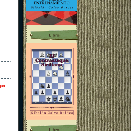
Libro
gua
Libro