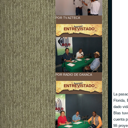
POR TV AZTECA
ENTREVISTADO
POR RADIO DE OAXACA
ENTREVISTADO
La pasa
Florida,
dado vid
Blas tuv
cuenta 
Mi proye