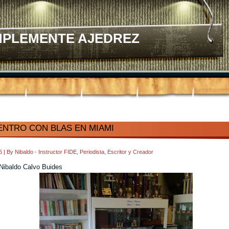
MPLEMENTE AJEDREZ
NTRO CON BLAS EN MIAMI
56
|
By
Nibaldo - Instructor FIDE, Periodista, Escritor y Creador
 Nibaldo Calvo Buides