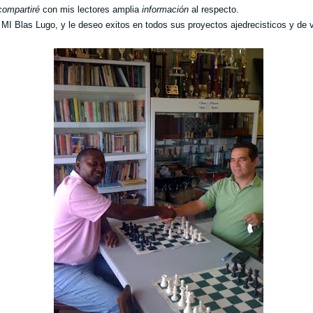
compartiré
con mis lectores amplia
información
al respecto.
 MI Blas Lugo, y le deseo exitos en todos sus proyectos ajedrecisticos y de v