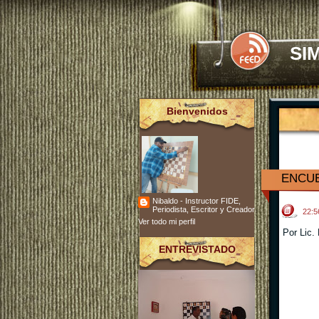
SI
Bienvenidos
ENCUE
Nibaldo - Instructor FIDE,
Periodista, Escritor y Creador
22:
Ver todo mi perfil
Por Lic.
ENTREVISTADO