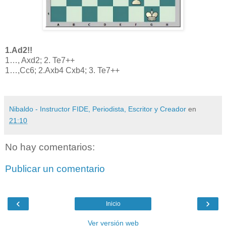
1.Ad2!!
1…, Axd2; 2. Te7++
1…,Cc6; 2.Axb4 Cxb4; 3. Te7++
Nibaldo - Instructor FIDE, Periodista, Escritor y Creador
en
21:10
No hay comentarios:
Publicar un comentario
‹
›
Inicio
Ver versión web