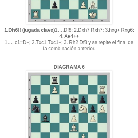
1.Dh6!! (jugada clave)
1…,Df8; 2.Dxh7 Rxh7; 3.hxg+ Rxg6;
4. Ae4++
1…, c1=D+; 2.Txc1 Txc1+; 3. Rh2 Df8 y se repite el final de
la combinación anterior.
DIAGRAMA 6