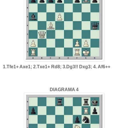
1.Tfe1+ Axe1; 2.Txe1+ Rd8; 3.Dg3!! Dxg3; 4. Af6++
DIAGRAMA 4