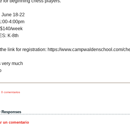
 be for beginning chess players.
June 18-22
1:00-4:00pm
 $140/week
S: K-8th
 the link for registration: https://www.campwaldenschool.com/ch
 very much
do
0 comentarios
0 Responses
ar un comentario