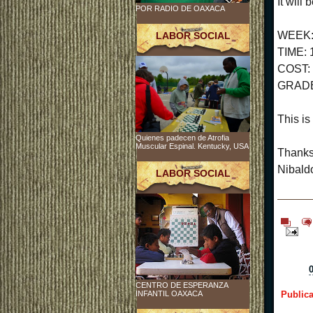
It will
POR RADIO DE OAXACA
WEEK: 
LABOR SOCIAL
TIME: 
COST:
GRADE
This is
Quienes padecen de Atrofia
Muscular Espinal. Kentucky, USA
Thanks
Nibal
LABOR SOCIAL
CENTRO DE ESPERANZA
INFANTIL OAXACA
Public