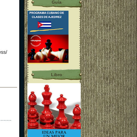
Guía
ess/
Libro