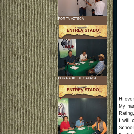
POR TV AZTECA
ENTREVISTADO
POR RADIO DE OAXACA
ENTREVISTADO
Hi eve
My nam
Rating,
I will
School 