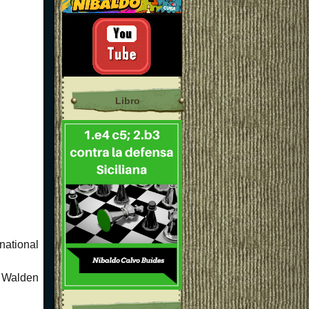
Libro
national
 Walden