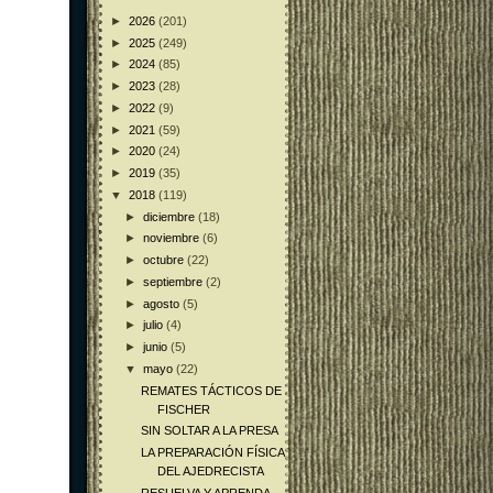
►
2026
(201)
►
2025
(249)
►
2024
(85)
►
2023
(28)
►
2022
(9)
►
2021
(59)
►
2020
(24)
►
2019
(35)
▼
2018
(119)
►
diciembre
(18)
►
noviembre
(6)
►
octubre
(22)
►
septiembre
(2)
►
agosto
(5)
►
julio
(4)
►
junio
(5)
▼
mayo
(22)
REMATES TÁCTICOS DE
FISCHER
SIN SOLTAR A LA PRESA
LA PREPARACIÓN FÍSICA
DEL AJEDRECISTA
RESUELVA Y APRENDA