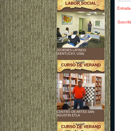
LABOR SOCIAL
Entrada
Suscrib
JOVENES LATINOS
(KENTUCKY, USA)
CURSO DE VERANO
CENTRO DE ARTES SAN
AGUSTIN ETLA
CURSO DE VERANO