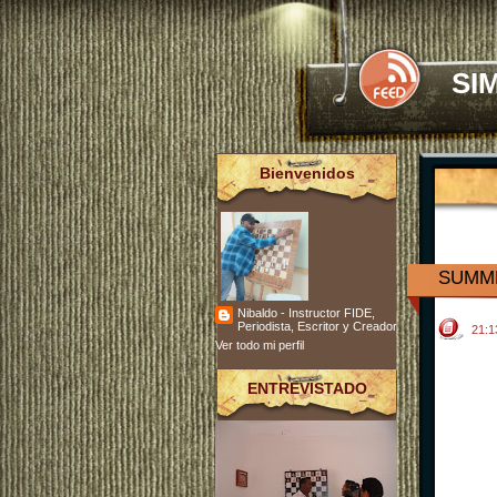
SI
Bienvenidos
SUMM
Nibaldo - Instructor FIDE,
Periodista, Escritor y Creador
21:
Ver todo mi perfil
ENTREVISTADO