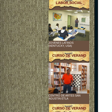
LABOR SOCIAL
JOVENES LATINOS
(KENTUCKY, USA)
CURSO DE VERANO
CENTRO DE ARTES SAN
AGUSTIN ETLA
CURSO DE VERANO