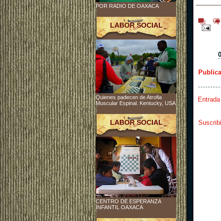
POR RADIO DE OAXACA
LABOR SOCIAL
Public
Quienes padecen de Atrofia
Entrada
Muscular Espinal. Kentucky, USA
LABOR SOCIAL
Suscrib
CENTRO DE ESPERANZA
INFANTIL OAXACA