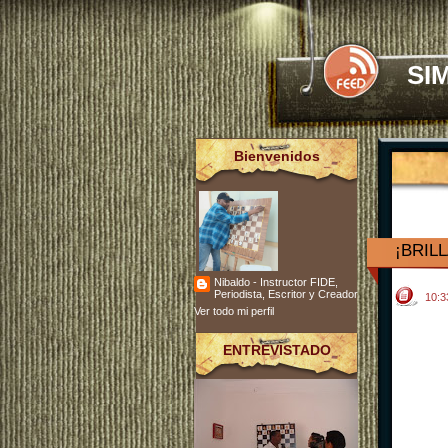
SI
Bienvenidos
¡BRIL
Nibaldo - Instructor FIDE,
Periodista, Escritor y Creador
10:
Ver todo mi perfil
ENTREVISTADO