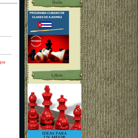
Guía
gua
Libro