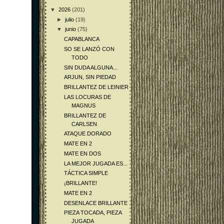
▼
2026
(201)
►
julio
(19)
▼
junio
(75)
CAPABLANCA
SO SE LANZÓ CON
TODO
SIN DUDA ALGUNA...
ARJUN, SIN PIEDAD
BRILLANTEZ DE LEINIER
LAS LOCURAS DE
MAGNUS
BRILLANTEZ DE
CARLSEN
ATAQUE DORADO
MATE EN 2
MATE EN DOS
LA MEJOR JUGADA ES...
TÁCTICA SIMPLE
¡BRILLANTE!
MATE EN 2
DESENLACE BRILLANTE
PIEZA TOCADA, PIEZA
JUGADA