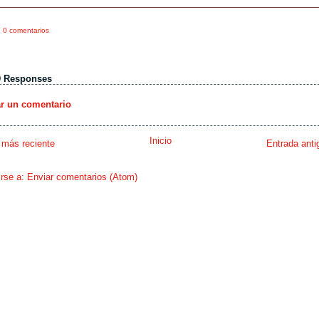
0 comentarios
0 Responses
ar un comentario
Inicio
 más reciente
Entrada anti
irse a:
Enviar comentarios (Atom)