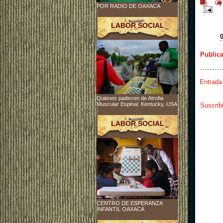
POR RADIO DE OAXACA
LABOR SOCIAL
Public
Entrada
Quienes padecen de Atrofia
Muscular Espinal. Kentucky, USA
Suscrib
LABOR SOCIAL
CENTRO DE ESPERANZA
INFANTIL OAXACA