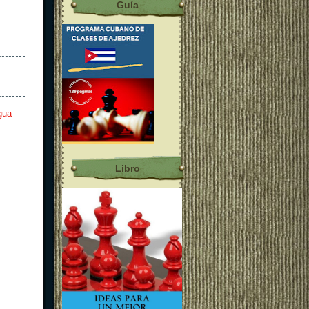
Guía
gua
Libro