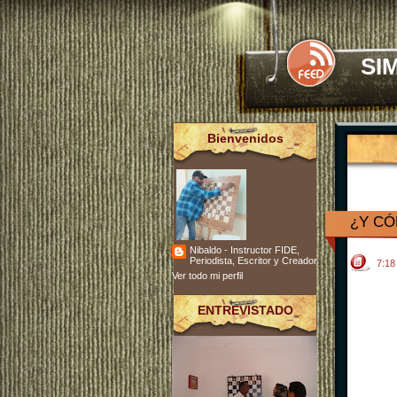
SI
Bienvenidos
¿Y C
Nibaldo - Instructor FIDE,
Periodista, Escritor y Creador
7:1
Ver todo mi perfil
ENTREVISTADO