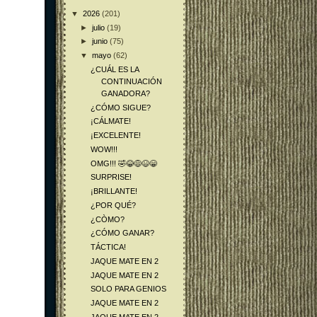
▼
2026
(201)
►
julio
(19)
►
junio
(75)
▼
mayo
(62)
¿CUÁL ES LA
CONTINUACIÓN
GANADORA?
¿CÓMO SIGUE?
¡CÁLMATE!
¡EXCELENTE!
WOW!!!
OMG!!! 🤣😂😅😆😁
SURPRISE!
¡BRILLANTE!
¿POR QUÉ?
¿CÒMO?
¿CÓMO GANAR?
TÁCTICA!
JAQUE MATE EN 2
JAQUE MATE EN 2
SOLO PARA GENIOS
JAQUE MATE EN 2
JAQUE MATE EN 2