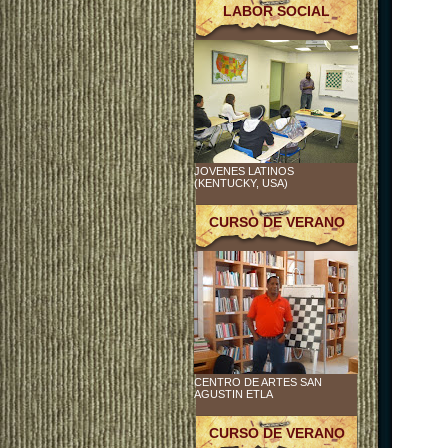
LABOR SOCIAL
JOVENES LATINOS
(KENTUCKY, USA)
CURSO DE VERANO
CENTRO DE ARTES SAN
AGUSTIN ETLA
CURSO DE VERANO