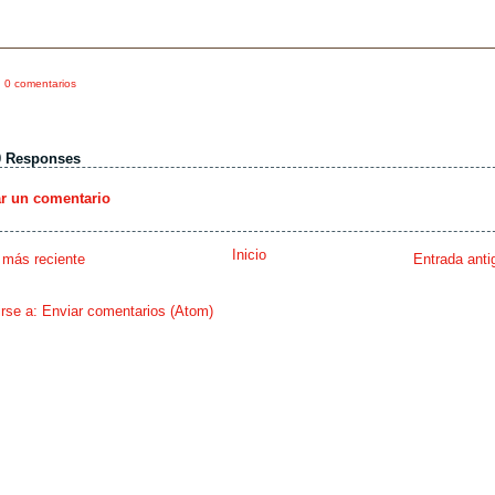
0 comentarios
0 Responses
ar un comentario
Inicio
 más reciente
Entrada anti
irse a:
Enviar comentarios (Atom)