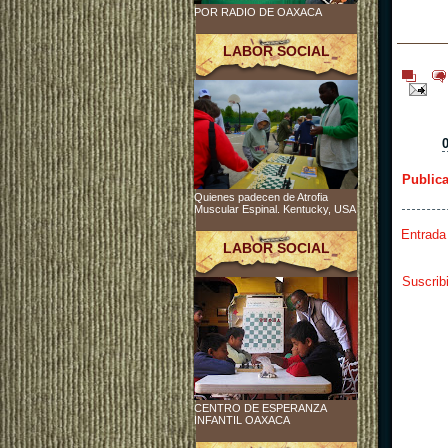
POR RADIO DE OAXACA
LABOR SOCIAL
Public
Quienes padecen de Atrofia
Muscular Espinal. Kentucky, USA
Entrada
LABOR SOCIAL
Suscrib
CENTRO DE ESPERANZA
INFANTIL OAXACA