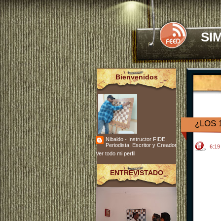
SI
Bienvenidos
¿LOS 
Nibaldo - Instructor FIDE,
Periodista, Escritor y Creador
6:1
Ver todo mi perfil
ENTREVISTADO