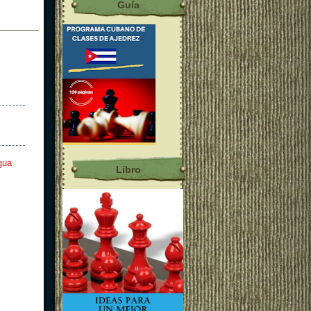
Guía
gua
Libro