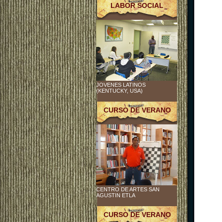
LABOR SOCIAL
JOVENES LATINOS
(KENTUCKY, USA)
CURSO DE VERANO
CENTRO DE ARTES SAN
AGUSTIN ETLA
CURSO DE VERANO