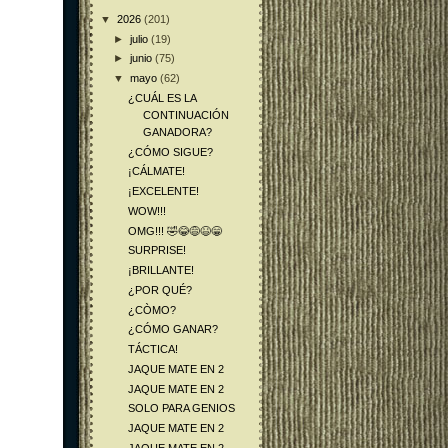
▼
2026
(201)
►
julio
(19)
►
junio
(75)
▼
mayo
(62)
¿CUÁL ES LA
CONTINUACIÓN
GANADORA?
¿CÓMO SIGUE?
¡CÁLMATE!
¡EXCELENTE!
WOW!!!
OMG!!! 🤣😂😅😆😁
SURPRISE!
¡BRILLANTE!
¿POR QUÉ?
¿CÒMO?
¿CÓMO GANAR?
TÁCTICA!
JAQUE MATE EN 2
JAQUE MATE EN 2
SOLO PARA GENIOS
JAQUE MATE EN 2
JAQUE MATE EN 2