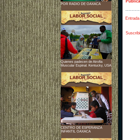
Public
POR RADIO DE OAXACA
LABOR SOCIAL
Entrada
Suscrib
Quienes padecen de Atrofia
Muscular Espinal. Kentucky, USA
LABOR SOCIAL
CENTRO DE ESPERANZA
INFANTIL OAXACA