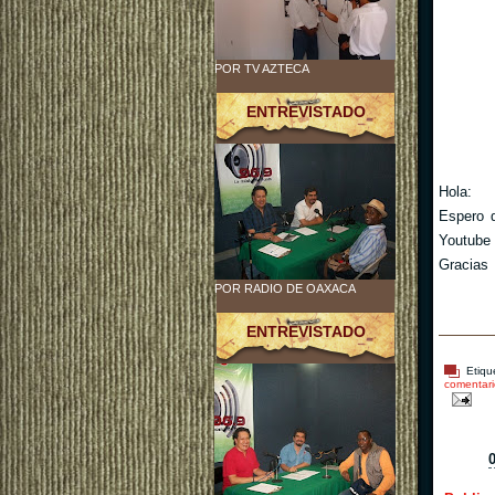
POR TV AZTECA
ENTREVISTADO
Hola:
Espero q
Youtube 
Gracias
POR RADIO DE OAXACA
ENTREVISTADO
Etiqu
comentari