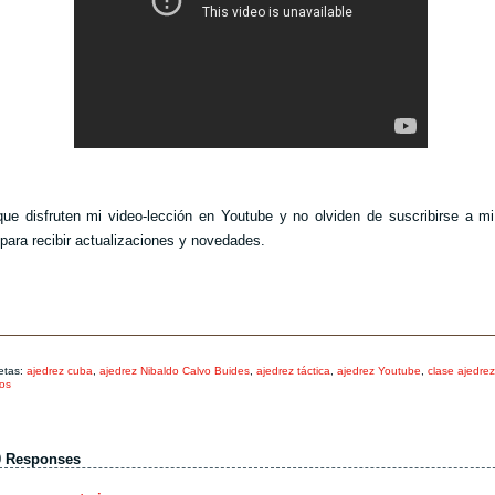
ue disfruten mi video-lección en Youtube y no olviden de suscribirse a m
para recibir actualizaciones y novedades.
etas:
ajedrez cuba
,
ajedrez Nibaldo Calvo Buides
,
ajedrez táctica
,
ajedrez Youtube
,
clase ajedrez
os
0 Responses