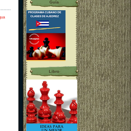
Guía
gua
Libro