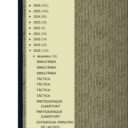
►
2026
(201)
►
2025
(249)
►
2024
(85)
►
2023
(28)
►
2022
(9)
►
2021
(59)
►
2020
(24)
►
2019
(35)
▼
2018
(119)
▼
diciembre
(18)
SIMULTÀNEA
SIMULTÀNEA
SIMULTÀNEA
TÀCTICA
TÀCTICA
TÀCTICA
TÀCTICA
PARTIDA ATAQUE
ZUKERTORT
PARTIDA ATAQUE
ZUKERTORT
ESTRATEGIA: PRINCIPIO
DE LAS DOS