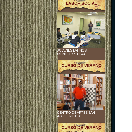
LABOR SOCIAL
JOVENES LATINOS
(KENTUCKY, USA)
CURSO DE VERANO
CENTRO DE ARTES SAN
AGUSTIN ETLA
CURSO DE VERANO