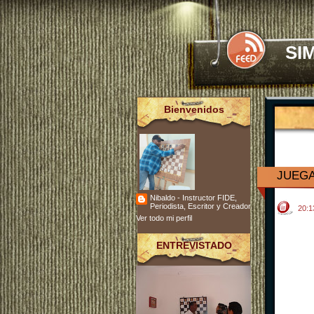
SI
Bienvenidos
JUEGA
Nibaldo - Instructor FIDE,
Periodista, Escritor y Creador
20:
Ver todo mi perfil
ENTREVISTADO