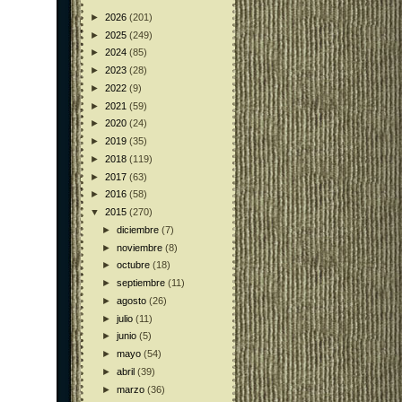
►
2026
(201)
►
2025
(249)
►
2024
(85)
►
2023
(28)
►
2022
(9)
►
2021
(59)
►
2020
(24)
►
2019
(35)
►
2018
(119)
►
2017
(63)
►
2016
(58)
▼
2015
(270)
►
diciembre
(7)
►
noviembre
(8)
►
octubre
(18)
►
septiembre
(11)
►
agosto
(26)
►
julio
(11)
►
junio
(5)
►
mayo
(54)
►
abril
(39)
►
marzo
(36)