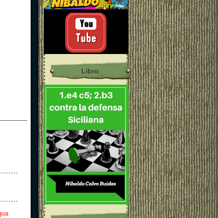
Libro
gua