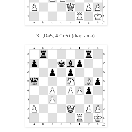
3...;Da5; 4.Ce5+
(diagrama).