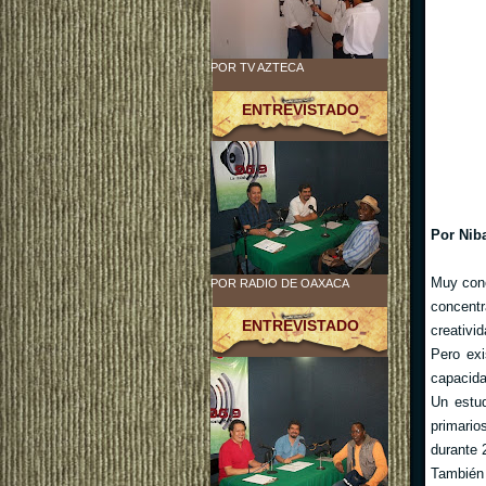
POR TV AZTECA
ENTREVISTADO
Por Nib
Muy cono
POR RADIO DE OAXACA
concent
ENTREVISTADO
creativid
Pero exi
capacida
Un estud
primario
durante 
También