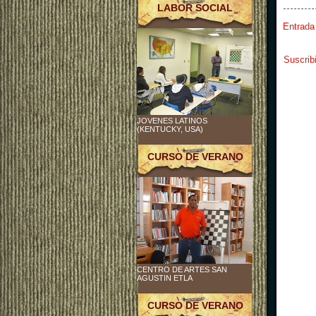
LABOR SOCIAL
Entrada
Suscrib
JOVENES LATINOS
(KENTUCKY, USA)
CURSO DE VERANO
CENTRO DE ARTES SAN
AGUSTIN ETLA
CURSO DE VERANO