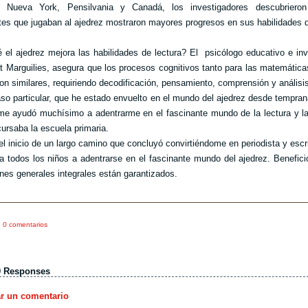
, Nueva York, Pensilvania y Canadá, los investigadores descubriero
tes que jugaban al ajedrez mostraron mayores progresos en sus habilidades d
 el ajedrez mejora las habilidades de lectura? El psicólogo educativo e inv
rt Marguilies, asegura que los procesos cognitivos tanto para las matemátic
son similares, requiriendo decodificación, pensamiento, comprensión y análisi
so particular, que he estado envuelto en el mundo del ajedrez desde tempran
me ayudó muchísimo a adentrarme en el fascinante mundo de la lectura y la
ursaba la escuela primaria.
el inicio de un largo camino que concluyó convirtiéndome en periodista y escri
a todos los niños a adentrarse en el fascinante mundo del ajedrez. Benefic
nes generales integrales están garantizados.
0 comentarios
0 Responses
ar un comentario