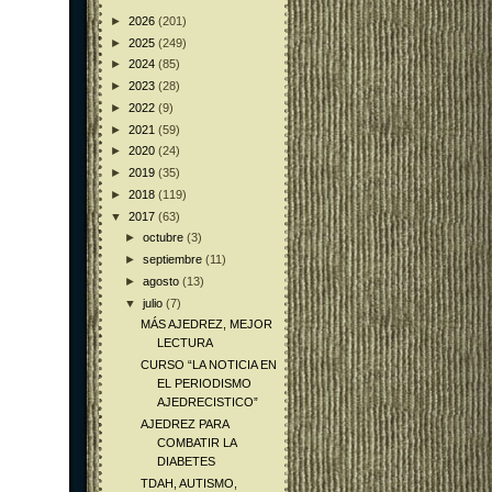
►
2026
(201)
►
2025
(249)
►
2024
(85)
►
2023
(28)
►
2022
(9)
►
2021
(59)
►
2020
(24)
►
2019
(35)
►
2018
(119)
▼
2017
(63)
►
octubre
(3)
►
septiembre
(11)
►
agosto
(13)
▼
julio
(7)
MÁS AJEDREZ, MEJOR
LECTURA
CURSO “LA NOTICIA EN
EL PERIODISMO
AJEDRECISTICO”
AJEDREZ PARA
COMBATIR LA
DIABETES
TDAH, AUTISMO,