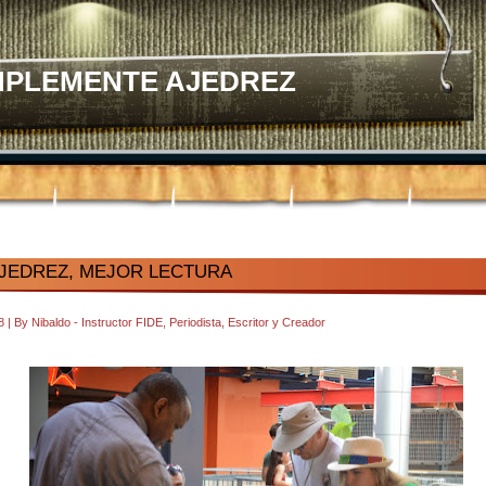
MPLEMENTE AJEDREZ
JEDREZ, MEJOR LECTURA
28
|
By
Nibaldo - Instructor FIDE, Periodista, Escritor y Creador