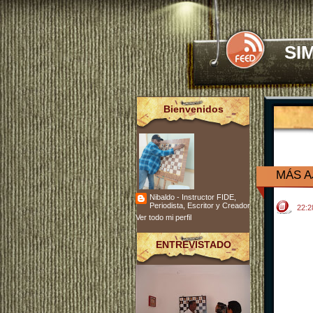
SI
Bienvenidos
MÁS A
Nibaldo - Instructor FIDE,
Periodista, Escritor y Creador
22:
Ver todo mi perfil
ENTREVISTADO