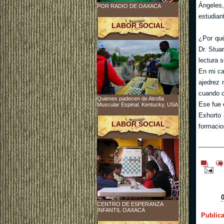
Ángeles
POR RADIO DE OAXACA
estudian
LABOR SOCIAL
¿Por qué
Dr. Stua
lectura 
En mi ca
ajedrez 
cuando c
Quienes padecen de Atrofia
Ese fue 
Muscular Espinal. Kentucky, USA
Exhorto 
LABOR SOCIAL
formacio
CENTRO DE ESPERANZA
INFANTIL OAXACA
Public