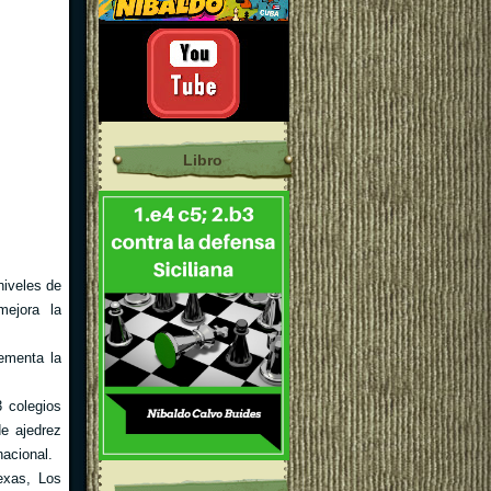
Libro
niveles de
mejora la
rementa la
 colegios
e ajedrez
acional.
exas, Los