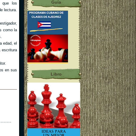
Guía
n que los
e lectura.
estigador,
as como la
s.
a edad, el
 escritura
tor.
ios en sus
Libro